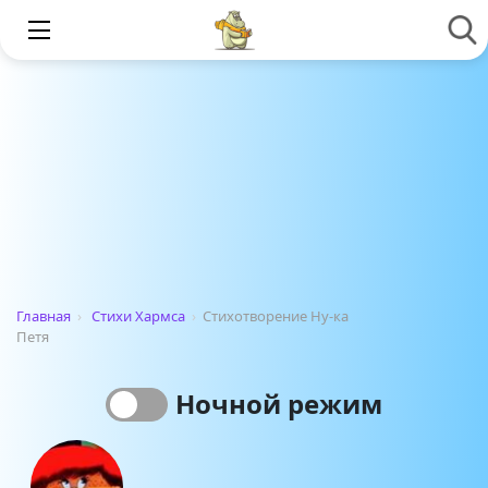
Главная
›
Стихи Хармса
›
Стихотворение Ну-ка
Петя
Ночной режим