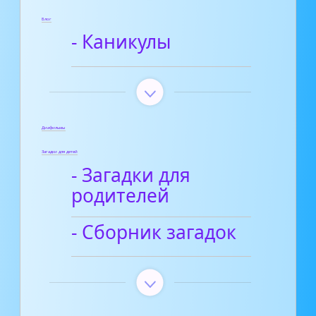
Блог
- Каникулы
Диафильмы
Загадки для детей
- Загадки для
родителей
- Сборник загадок