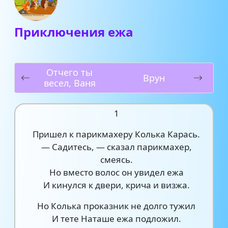
Приключения ежа
Отчего ты
Врун
весел, Ваня
1
Пришел к парикмахеру Колька Карась.
— Садитесь, — сказал парикмахер,
смеясь.
Но вместо волос он увидел ежа
И кинулся к двери, крича и визжа.
Но Колька проказник не долго тужил
И тете Наташе ежа подложил.