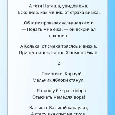
А тетя Наташа, увидев ежа,
Вскочила, как мячик, от страха визжа.
Об этих проказах услышал отец:
— Подать мне ежа! — он вскричал
наконец.
А Колька, от смеха трясясь и визжа,
Принёс напечатанный номер «Ежа».
2
— Помогите! Караул!
Мальчик яблоки стянул!
— Я прошу без разговора
Отыскать немедля вора!
Ванька с Васькой караулят,
А старушка спит на стуле.