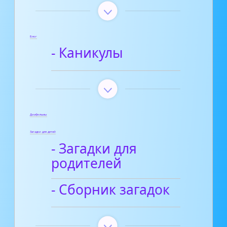
Блог
- Каникулы
Диафильмы
Загадки для детей
- Загадки для
родителей
- Сборник загадок