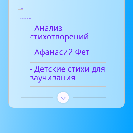
Статьи
Стихи для детей
- Анализ
стихотворений
- Афанасий Фет
- Детские стихи для
заучивания