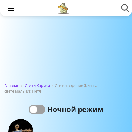
Главная
›
Стихи Хармса
›
Стихотворение Жил на
свете мальчик Петя
Ночной режим