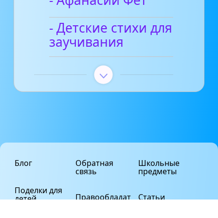
- Афанасий Фет
- Детские стихи для
заучивания
Блог
Обратная
Школьные
связь
предметы
Поделки для
Правообладат
Статьи
детей
елям