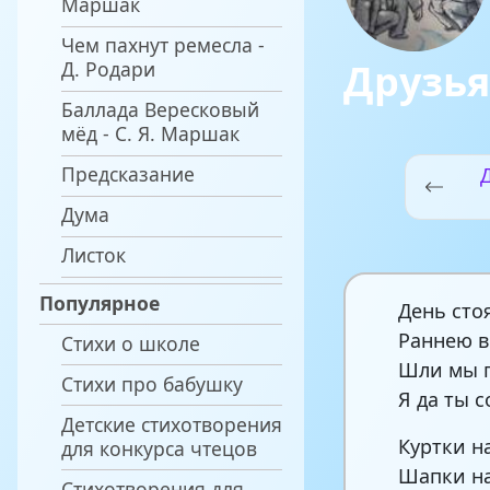
Маршак
Чем пахнут ремесла -
Друзь
Д. Родари
Баллада Вересковый
мёд - С. Я. Маршак
Предсказание
Дума
Листок
Популярное
День сто
Раннею в
Стихи о школе
Шли мы 
Стихи про бабушку
Я да ты с
Детские стихотворения
Куртки н
для конкурса чтецов
Шапки на
Стихотворения для