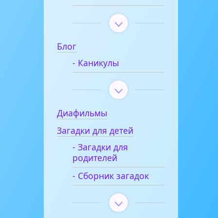
Блог
- Каникулы
Диафильмы
Загадки для детей
- Загадки для
родителей
- Сборник загадок