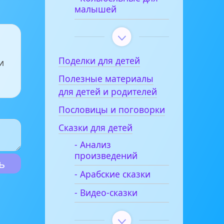
малышей
Поделки для детей
и
Полезные материалы
для детей и родителей
Пословицы и поговорки
Сказки для детей
- Анализ
произведений
- Арабские сказки
- Видео-сказки