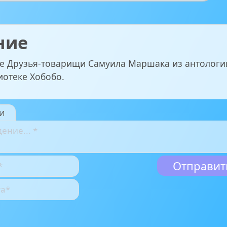
ние
е Друзья-товарищи Самуила Маршака из антологи
иотеке Хобобо.
и