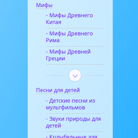
Мифы
- Мифы Древнего
Китая
- Мифы Древнего
Рима
- Мифы Древней
Греции
Песни для детей
- Детские песни из
мультфильмов
- Звуки природы для
детей
- Колыбельные для