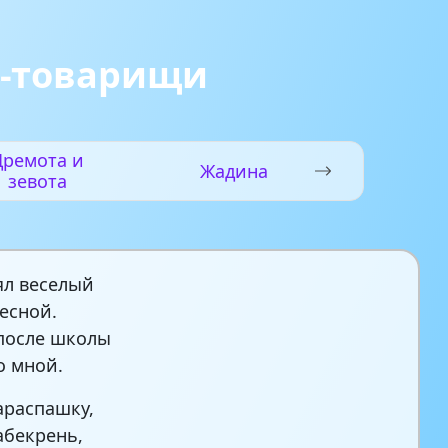
я-товарищи
Дремота и
Жадина
зевота
ял веселый
есной.
после школы
о мной.
араспашку,
бекрень,