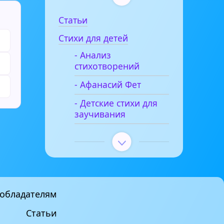
Статьи
Стихи для детей
- Анализ
стихотворений
- Афанасий Фет
- Детские стихи для
заучивания
обладателям
Статьи