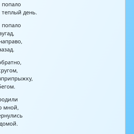
 попало
 теплый день.
 попало
аугад,
направо,
назад.
обратно,
кругом,
вприпрыжку,
бегом.
родили
о мной,
ернулись
 домой.