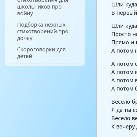
Шли куда
школьников про
В первый
войну
Подборка нежных
Шли куда
стихотворений про
Просто н
дочку
Прямо и 
Скороговорки для
А потом 
детей
А потом 
А потом 
А потом 
А потом 
Весело б
Я да ты с
Весело в
К вечеру