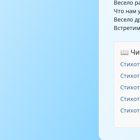
Весело р
Что нам 
Весело д
Встретим
📖 Чи
Стихот
Стихот
Стихо
Стихот
Стихо