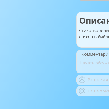
Описа
Стихотворени
стихов в библ
Комментари