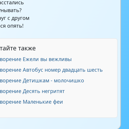
асстались
унывать?
руг с другом
ся опять!
тайте также
ворение Ежели вы вежливы
ворение Автобус номер двадцать шесть
творение Детишкам - молочишко
ворение Десять негритят
творение Маленькие феи