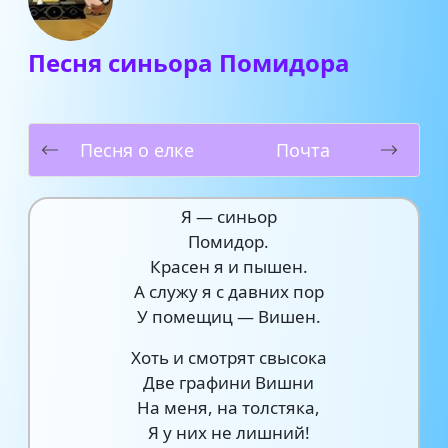
Песня синьора Помидора
Песня о елке
Почта
Я — синьор
Помидор.
Красен я и пышен.
А служу я с давних пор
У помещиц — Вишен.
Хоть и смотрят свысока
Две графини Вишни
На меня, на толстяка,
Я у них не лишний!