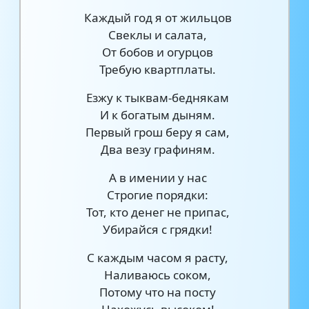
Каждый год я от жильцов
Свеклы и салата,
От бобов и огурцов
Требую квартплаты.
Езжу к тыквам-беднякам
И к богатым дыням.
Первый грош беру я сам,
Два везу графиням.
А в имении у нас
Строгие порядки:
Тот, кто денег не припас,
Убирайся с грядки!
С каждым часом я расту,
Наливаюсь соком,
Потому что на посту