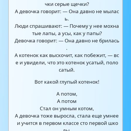
чки серые щечки?
А девочка говорит: — Она давно не мылас
ь.
Люди спрашивают: — Почему у нее мохна
тые лапы, а усы, как у папы?
Девочка говорит: — Она давно не брилась
.
А котенок как выскочит, как побежит, — вс
е и увидели, что это котенок усатый, поло
сатый.
Вот какой глупый котенок!
А потом,
А потом
Стал он умным котом,
А девочка тоже выросла, стала еще умнее
и учится в первом классе сто первой шко
лы.