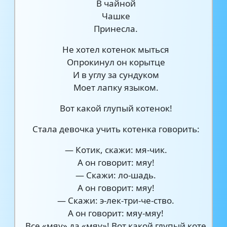
В чайной
Чашке
Принесла.
Не хотел котенок мыться
Опрокинул он корытце
И в углу за сундуком
Моет лапку языком.
Вот какой глупый котенок!
Стала девочка учить котенка говорить:
— Котик, скажи: мя-чик.
А он говорит: мяу!
— Скажи: ло-шадь.
А он говорит: мяу!
— Скажи: э-лек-три-че-ство.
А он говорит: мяу-мяу!
Все «мяу» да «мяу»! Вот какой глупый коте