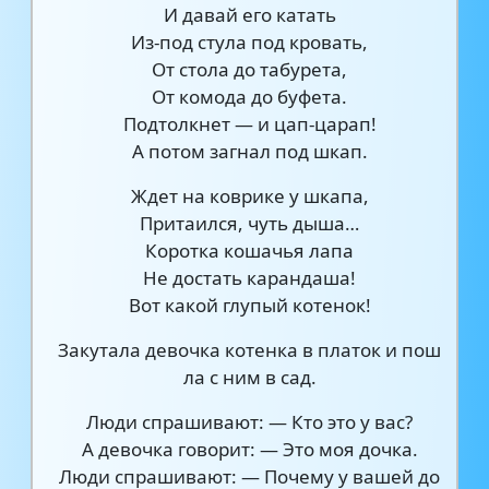
И давай его катать
Из-под стула под кровать,
От стола до табурета,
От комода до буфета.
Подтолкнет — и цап-царап!
А потом загнал под шкап.
Ждет на коврике у шкапа,
Притаился, чуть дыша…
Коротка кошачья лапа
Не достать карандаша!
Вот какой глупый котенок!
Закутала девочка котенка в платок и пош
ла с ним в сад.
Люди спрашивают: — Кто это у вас?
А девочка говорит: — Это моя дочка.
Люди спрашивают: — Почему у вашей до