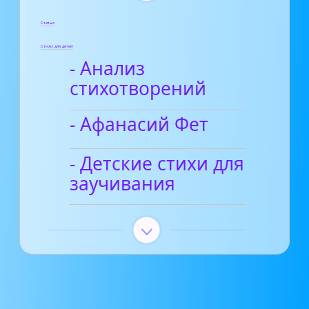
Статьи
Стихи для детей
- Анализ
стихотворений
- Афанасий Фет
- Детские стихи для
заучивания