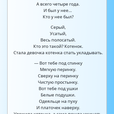
А всего четыре года.
И был у нее…
Кто у нее был?
Серый,
Усатый,
Весь полосатый.
Кто это такой? Котенок.
Стала девочка котенка спать укладывать.
— Вот тебе под спинку
Мягкую перинку.
Сверху на перинку
Чистую простынку.
Вот тебе под ушки
Белые подушки.
Одеяльце на пуху
И платочек наверху.
Уложила котенка, а сама пошла ужинать.