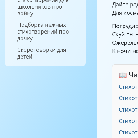
Дайте ра
школьников про
Для косм
войну
Подборка нежных
Потрудис
стихотворений про
Скуй ты 
дочку
Ожерелье
Скороговорки для
К ночи н
детей
📖 Чи
Стихот
Стихот
Стихот
Стихот
Стихот