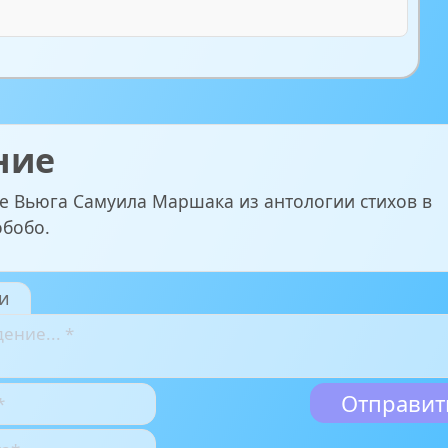
ние
е Вьюга Самуила Маршака из антологии стихов в
обобо.
и