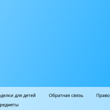
делки для детей
Обратная связь
Право
редметы