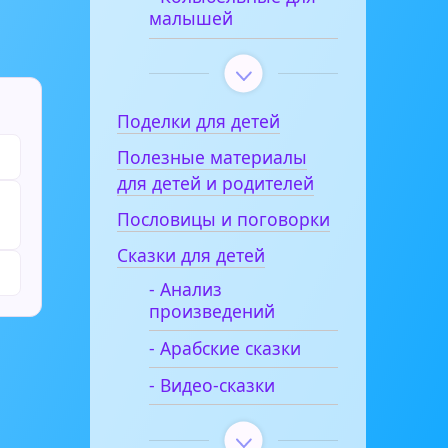
малышей
Поделки для детей
Полезные материалы
для детей и родителей
Пословицы и поговорки
Сказки для детей
- Анализ
произведений
- Арабские сказки
- Видео-сказки