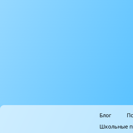
Блог
По
Школьные п