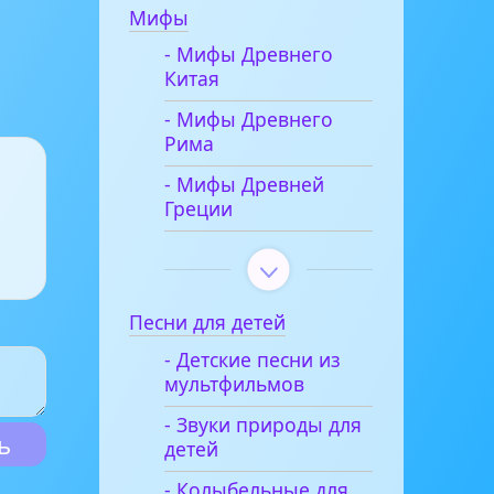
Мифы
- Мифы Древнего
Китая
- Мифы Древнего
Рима
- Мифы Древней
Греции
Песни для детей
- Детские песни из
мультфильмов
- Звуки природы для
детей
- Колыбельные для