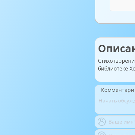
Описа
Стихотворени
библиотеке Х
Комментари