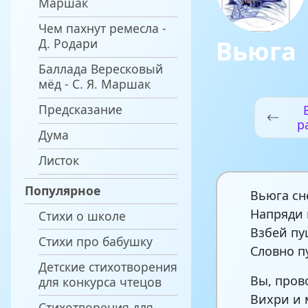
Маршак
Чем пахнут ремесла -
Вьюга
Д. Родари
Баллада Вересковый
мёд - С. Я. Маршак
Предсказание
р
Дума
Листок
Популярное
Вьюга сн
Напряди 
Стихи о школе
Взбей пу
Стихи про бабушку
Словно п
Детские стихотворения
Вы, пров
для конкурса чтецов
Вихри и 
Стихотворения для