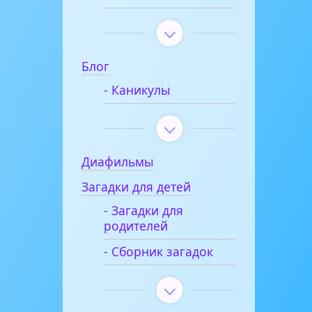
Блог
- Каникулы
Диафильмы
Загадки для детей
- Загадки для
родителей
- Сборник загадок