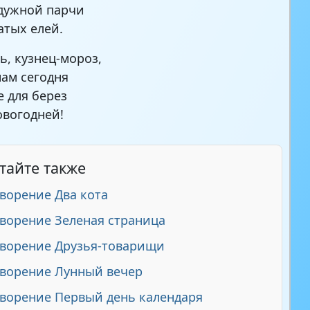
дужной парчи
атых елей.
ь, кузнец-мороз,
нам сегодня
 для берез
овогодней!
тайте также
ворение Два кота
ворение Зеленая страница
ворение Друзья-товарищи
ворение Лунный вечер
ворение Первый день календаря