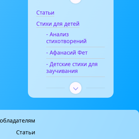
Статьи
Стихи для детей
- Анализ
стихотворений
- Афанасий Фет
- Детские стихи для
заучивания
обладателям
Статьи