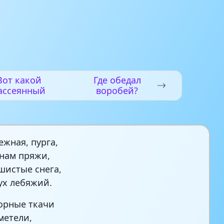
Вот какой
Где обедал
ассеянный
воробей?
ежная, пурга,
нам пряжи,
шистые снега,
ух лебяжий.
орные ткачи
метели,