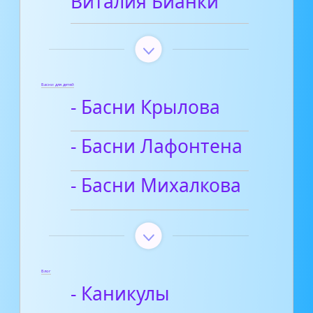
Виталия Бианки
Басни для детей
- Басни Крылова
- Басни Лафонтена
- Басни Михалкова
Блог
- Каникулы