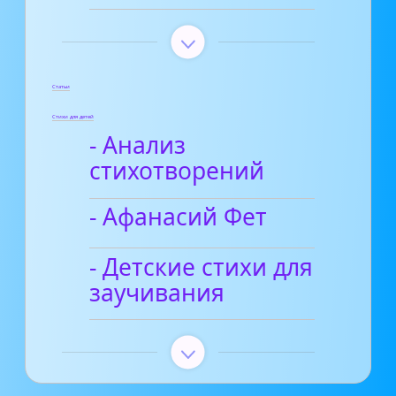
Статьи
Стихи для детей
- Анализ
стихотворений
- Афанасий Фет
- Детские стихи для
заучивания