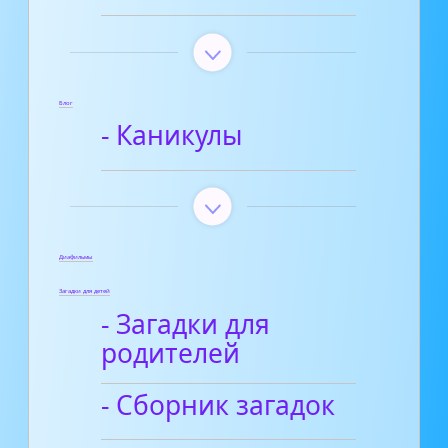
Блог
- Каникулы
Диафильмы
Загадки для детей
- Загадки для
родителей
- Сборник загадок