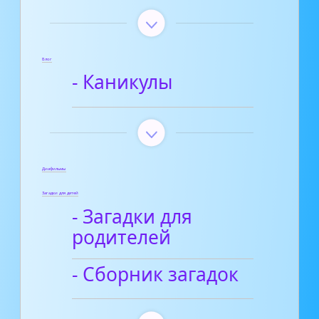
Блог
- Каникулы
Диафильмы
Загадки для детей
- Загадки для
родителей
- Сборник загадок