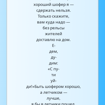
хороший шофер я —
сдержать нельзя.
Только скажите,
вам куда надо —
без рельсы
жителей
доставлю на дом.
Е-
дем,
ду-
дим:
«С пу-
ти
уй-
ди!»Быть шофером хорошо,
а летчиком —
лучше,
я бы в летчики пошел,