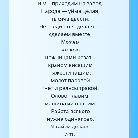
и мы приходим на завод.
Народа — уйма целая,
тысяча двести.
Чего один не сделает —
сделаем вместе,
Можем
железо
ножницами резать,
краном висящим
тяжести тащим;
молот паровой
гнет и рельсы травой.
Олово плавим,
машинами правим.
Работа всякого
нужна одинаково.
Я гайки делаю,
а ты