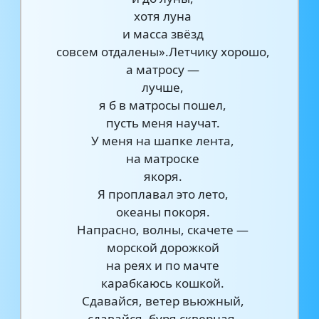
хотя луна
и масса звёзд
совсем отдалены».Летчику хорошо,
а матросу —
лучше,
я б в матросы пошел,
пусть меня научат.
У меня на шапке лента,
на матроске
якоря.
Я проплавал это лето,
океаны покоря.
Напрасно, волны, скачете —
морской дорожкой
на реях и по мачте
карабкаюсь кошкой.
Сдавайся, ветер вьюжный,
сдавайся, буря скверная,