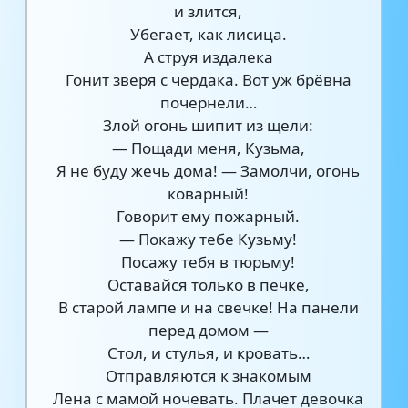
и злится,
Убегает, как лисица.
А струя издалека
Гонит зверя с чердака. Вот уж брёвна
почернели…
Злой огонь шипит из щели:
— Пощади меня, Кузьма,
Я не буду жечь дома! — Замолчи, огонь
коварный!
Говорит ему пожарный.
— Покажу тебе Кузьму!
Посажу тебя в тюрьму!
Оставайся только в печке,
В старой лампе и на свечке! На панели
перед домом —
Стол, и стулья, и кровать…
Отправляются к знакомым
Лена с мамой ночевать. Плачет девочка