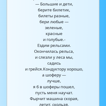
— Большие и дети,
берите билетик,
билеты разные,
бери любые —
зеленые,
красные
и голубые.-
Ездим рельсами.
Окончилась рельса,
и слезли у леса мы,
садись
и грейся.Кондуктору хорошо,
а шоферу —
лучше,
я б в шоферы пошел,
пусть меня научат.
Фырчит машина скорая,
летит, скользя,