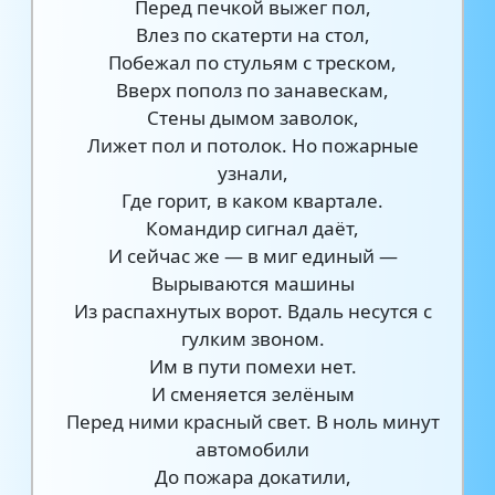
Перед печкой выжег пол,
Влез по скатерти на стол,
Побежал по стульям с треском,
Вверх пополз по занавескам,
Стены дымом заволок,
Лижет пол и потолок. Но пожарные
узнали,
Где горит, в каком квартале.
Командир сигнал даёт,
И сейчас же — в миг единый —
Вырываются машины
Из распахнутых ворот. Вдаль несутся с
гулким звоном.
Им в пути помехи нет.
И сменяется зелёным
Перед ними красный свет. В ноль минут
автомобили
До пожара докатили,