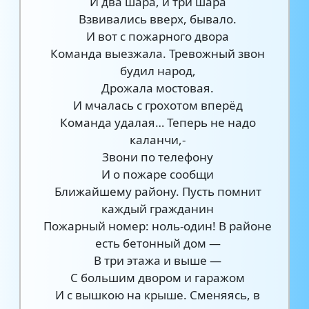
И два шара, и три шара
Взвивались вверх, бывало.
И вот с пожарного двора
Команда выезжала. Тревожный звон
будил народ,
Дрожала мостовая.
И мчалась с грохотом вперёд
Команда удалая… Теперь не надо
каланчи,-
Звони по телефону
И о пожаре сообщи
Ближайшему району. Пусть помнит
каждый гражданин
Пожарный номер: ноль-один! В районе
есть бетонный дом —
В три этажа и выше —
С большим двором и гаражом
И с вышкою на крыше. Сменяясь, в