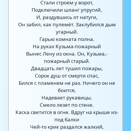
Стали строем у ворот,
Подключили шланг упругий,
И, раздувшись от натуги,
Он забил, как пулемёт. Заклубился дым
угарный.
Гарью комната полна.
На руках Кузьма-пожарный
Вынес Лену из окна. Он, Кузьма,-
пожарный старый.
Двадцать лет тушил пожары,
Сорок душ от смерти спас,
Бился с пламенем не раз. Ничего он не
боится,
Надевает рукавицы,
Смело лезет по стене.
Каска светится в огне. Вдруг на крыше из-
под балки
Чей-то крик раздался жалкий,