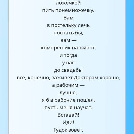
ложечкой
пить понемножечку.
Вам
в постельку лечь
поспать бы,
вам —
компрессик на живот,
и тогда
у вас
до свадьбы
все, конечно, заживет.Докторам хорошо,
а рабочим —
лучше,
я б в рабочие пошел,
пусть меня научат.
Вставай!
Иди!
Гудок зовет,