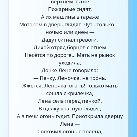
верхнем этаже
Пожарные сидят,
А их машины в гараже
Мотором в дверь глядят. Чуть только —
ночью или днём —
Дадут сигнал тревоги,
Лихой отряд борцов с огнём
Несётся по дороге… Мать на рынок
уходила,
Дочке Лене говорила:
— Печку, Леночка, не тронь.
Жжётся, Леночка, огонь! Только мать
сошла с крылечка,
Лена села перед печкой,
В щёлку красную глядит,
А в печи огонь гудит. Приоткрыла дверцу
Лена —
Соскочил огонь с полена,