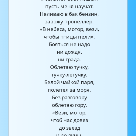
пусть меня научат.
Наливаю в бак бензин,
завожу пропеллер.
«В небеса, мотор, вези,
чтобы птицы пели».
Бояться не надо
ни дождя,
ни града.
Облетаю тучку,
тучку-летучку.
Белой чайкой паря,
полетел за моря.
Без разговору
облетаю гору.
«Вези, мотор,
чтоб нас довез
до звезд
и до луны,