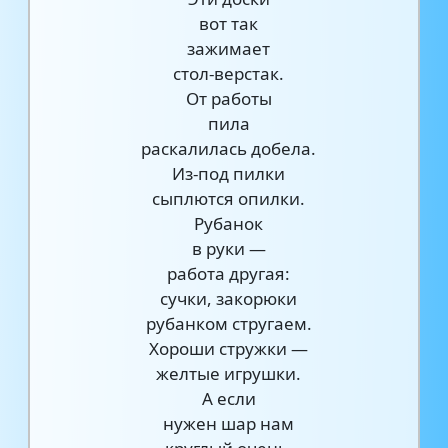
вот так
зажимает
стол-верстак.
От работы
пила
раскалилась добела.
Из-под пилки
сыплются опилки.
Рубанок
в руки —
работа другая:
сучки, закорюки
рубанком стругаем.
Хороши стружки —
желтые игрушки.
А если
нужен шар нам