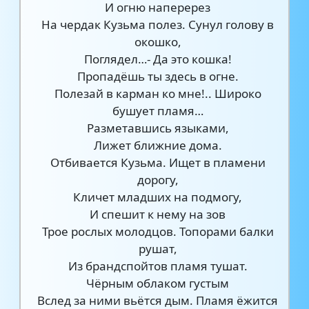
И огню наперерез
На чердак Кузьма полез. Сунул голову в
окошко,
Поглядел…- Да это кошка!
Пропадёшь ты здесь в огне.
Полезай в карман ко мне!.. Широко
бушует пламя…
Разметавшись языками,
Лижет ближние дома.
Отбивается Кузьма. Ищет в пламени
дорогу,
Кличет младших на подмогу,
И спешит к нему на зов
Трое рослых молодцов. Топорами балки
рушат,
Из брандспойтов пламя тушат.
Чёрным облаком густым
Вслед за ними вьётся дым. Пламя ёжится