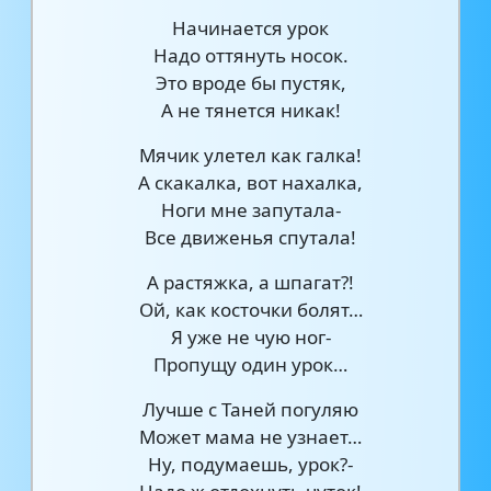
Начинается урок
Надо оттянуть носок.
Это вроде бы пустяк,
А не тянется никак!
Мячик улетел как галка!
А скакалка, вот нахалка,
Ноги мне запутала-
Все движенья спутала!
А растяжка, а шпагат?!
Ой, как косточки болят…
Я уже не чую ног-
Пропущу один урок…
Лучше с Таней погуляю
Может мама не узнает…
Ну, подумаешь, урок?-