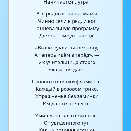
Начинается с утра.
Все родные, папы, мамы
Чинно сели в ряд, и вот
Танцевальную программу
Демонстрирует народ.
«Выше ручки, тянем ногу,
А теперь идём вперёд», —
Их учительница строго
Указания даёт.
Словно птенчики фламинго,
Каждый в розовом трико.
Упражненья без заминки
Им даются нелегко.
Умиленья слёз немножко
От увиденного тут,
Как их розовая крошка