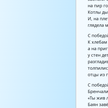
на пир г
Котлы ды
И, на пл
глядела 
С победо
К хлебам
а на при
у стен де
разглади
толпилис
отцы из 
С победо
Бренчали
«Ты жив 
Баян зав