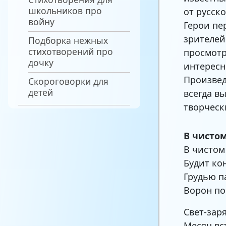
школьников про
от русск
войну
Герои пе
зрителей
Подборка нежных
стихотворений про
просмотр
дочку
интересн
Произвед
Скороговорки для
детей
всегда в
творческ
В чистом
В чистом
Будит ко
Грудью п
Ворон по
Свет-зар
Месяц вс