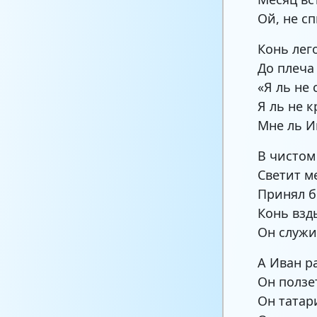
Ой, не с
Конь лег
До плеча
«Я ль не
Я ль не 
Мне ль И
В чистом
Светит м
Принял б
Конь взд
Он служи
А Иван р
Он ползе
Он татар