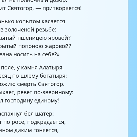
пит Святогор, — притворяется!
онько копытом касается
 в золоченой резьбе:
 сытый пшеницею яровой?
крытый попоною жаровой?
вана носить на себе?»
 поле, у камня Алатыря,
есяц по шлему богатыря:
ожию смерть Святогор.
ыхает, ревет по-звериному:
л господину единому!
аспахнул бел шатер:
т по росе, подкрадается,
ином диким гоняется,