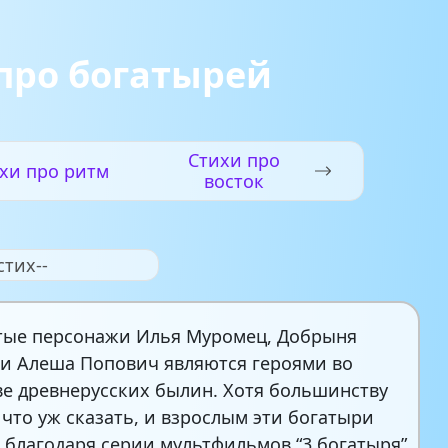
про богатырей
Стихи про
хи про ритм
восток
стих--
тые персонажи Илья Муромец, Добрыня
и Алеша Попович являются героями во
е древнерусских былин. Хотя большинству
а что уж сказать, и взрослым эти богатыри
 благодаря серии мультфильмов “3 богатыря”