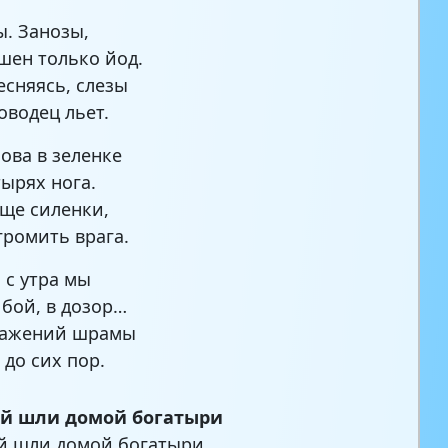
. Занозы,
шен только йод.
тесняясь, слезы
оводец льет.
лова в зеленке
тырях нога.
еще силенки,
громить врага.
 с утра мы
 бой, в дозор…
сражений шрамы
 до сих пор.
ой шли домой богатыри
й шли домой богатыри,