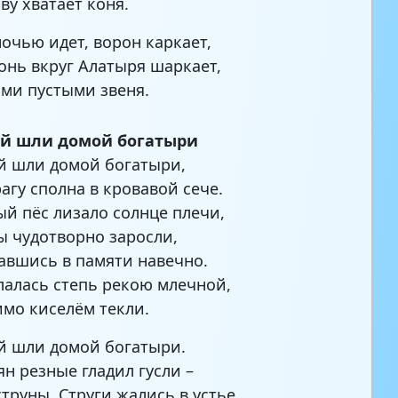
ву хватает коня.
ночью идет, ворон каркает,
онь вкруг Алатыря шаркает,
ми пустыми звеня.
ой шли домой богатыри
й шли домой богатыри,
рагу сполна в кровавой сече.
ый пёс лизало солнце плечи,
ы чудотворно заросли,
авшись в памяти навечно.
лалась степь рекою млечной,
имо киселём текли.
й шли домой богатыри.
ян резные гладил гусли –
струны. Cтруги жались в устье,