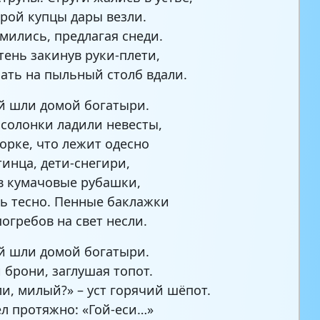
орой купцы дары везли.
мились, предлагая снеди.
етень закинув руки-плети,
мать на пыльный столб вдали.
й шли домой богатыри.
 солонки ладили невесты,
горке, что лежит одесно
тинца, дети-снегири,
в кумачовые рубашки,
ь тесно. Пенные баклажки
погребов на свет несли.
й шли домой богатыри.
 брони, заглушая топот.
ли, милый?» – уст горячий шёпот.
ёл протяжно: «Гой-еси…»