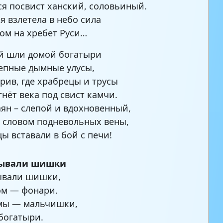
ся посвист ханский, соловьиный.
я взлетела в небо сила
гом на хребет Руси…
й шли домой богатыри
тепные дымные улусы,
рив, где храбрецы и трусы
гнёт века под свист камчи.
аян – слепой и вдохновенный,
 словом подневольных вены,
ы вставали в бой с печи!
бывали шишки
ывали шишки,
ом — фонари.
мы — мальчишки,
богатыри.