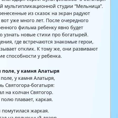
ой мультипликационной студии “Мельница”.
ренесенные из сказок на экран радуют
 вот уже много лет. После очередного
енного фильма ребенку явно будет
о узнать новые стихи про богатырей.
ения, где встречаются знакомые герои,
ызывает отклик. К тому же, они развивают
ие способности у ребенка.
 поле, у камня Алатыря
 поле, у камня Алатыря,
нь Святогора-богатыря:
ал на колчан Святогор.
 полю плавает, каркая.
я помутилася жаркая.
тал на полночный дозор.