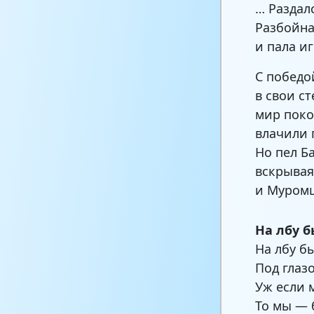
… Раздал
Разбойна
и пала и
С победо
в свои с
мир поко
влачили 
Но пел Б
вскрывая
и Муромц
На лбу 
На лбу б
Под глаз
Уж если 
То мы — 