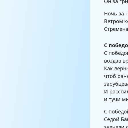
Он за гри
Ночь за 
Ветром к
Стремена
С побед
С победо
воздав в
Как верн
чтоб ран
зарубцев
И рассти
и тучи м
С победо
Седой Ба
звенели 