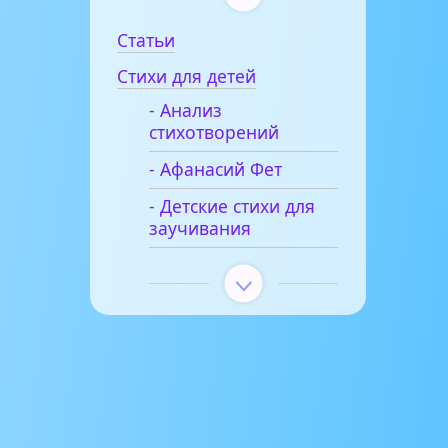
Статьи
Стихи для детей
- Анализ
стихотворений
- Афанасий Фет
- Детские стихи для
заучивания