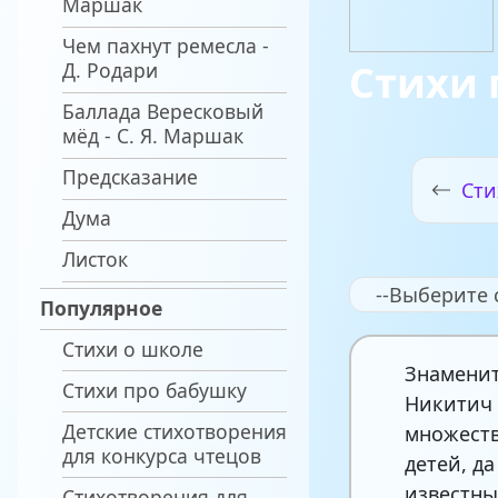
Маршак
Чем пахнут ремесла -
Стихи 
Д. Родари
Баллада Вересковый
мёд - С. Я. Маршак
Предсказание
Сти
Дума
Листок
--Выберите 
Популярное
Стихи о школе
Знамени
Стихи про бабушку
Никитич 
Детские стихотворения
множеств
для конкурса чтецов
детей, д
известны
Стихотворения для