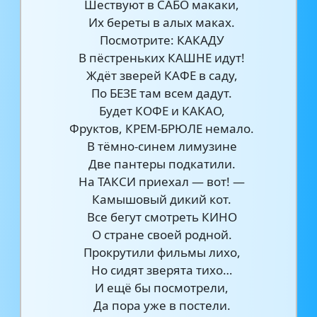
Шествуют в САБО макаки,
Их береты в алых маках.
Посмотрите: КАКАДУ
В пёстреньких КАШНЕ идут!
Ждёт зверей КАФЕ в саду,
По БЕЗЕ там всем дадут.
Будет КОФЕ и КАКАО,
Фруктов, КРЕМ-БРЮЛЕ немало.
В тёмно-синем лимузине
Две пантеры подкатили.
На ТАКСИ приехал — вот! —
Камышовый дикий кот.
Все бегут смотреть КИНО
О стране своей родной.
Прокрутили фильмы лихо,
Но сидят зверята тихо…
И ещё бы посмотрели,
Да пора уже в постели.