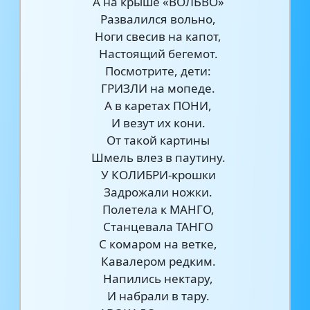
А на крыше «ВОЛЬВО»
Развалился вольно,
Ноги свесив на капот,
Настоящий бегемот.
Посмотрите, дети:
ГРИЗЛИ на мопеде.
А в каретах ПОНИ,
И везут их кони.
От такой картины
Шмель влез в паутину.
У КОЛИБРИ-крошки
Задрожали ножки.
Полетела к МАНГО,
Станцевала ТАНГО
С комаром на ветке,
Кавалером редким.
Напились нектару,
И набрали в тару.