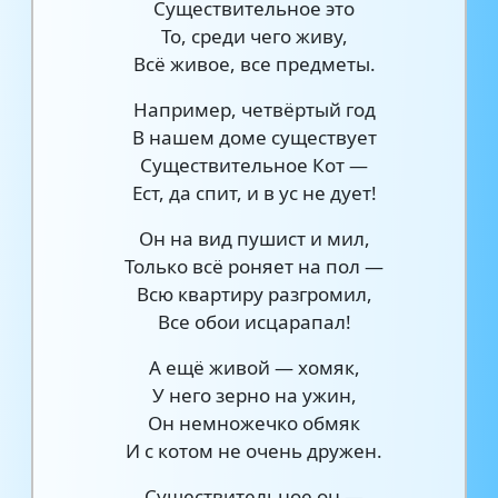
Существительное это
То, среди чего живу,
Всё живое, все предметы.
Например, четвёртый год
В нашем доме существует
Существительное Кот —
Ест, да спит, и в ус не дует!
Он на вид пушист и мил,
Только всё роняет на пол —
Всю квартиру разгромил,
Все обои исцарапал!
А ещё живой — хомяк,
У него зерно на ужин,
Он немножечко обмяк
И с котом не очень дружен.
Существительное он —