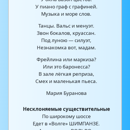
У пиано граф с графиней.
Музыка и море слов.
Танцы. Вальс и менуэт.
Звон бокалов, круассан.
Под луною — силуэт,
Незнакомка вот, мадам.
Фрейлина или маркиза?
Или это баронесса?
В зале лёгкая реприза,
Смех и маленькая пьеса.
Мария Буранова
Несклоняемые существительные
По широкому шоссе
Едет в «Волге» ШИМПАНЗЕ.