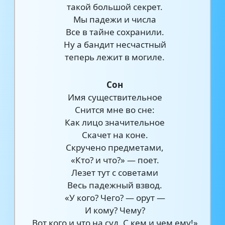
такой большой секрет.
Мы падежи и числа
Все в тайне сохранили.
Ну а бандит несчастный
теперь лежит в могиле.
Сон
Имя существительное
Снится мне во сне:
Как лицо значительное
Скачет на коне.
Скручено предметами,
«Кто? и что?» — поет.
Лезет тут с советами
Весь падежный взвод.
«У кого? Чего? — орут —
И кому? Чему?
Вот кого и что на суд, С кем и чем ему!»