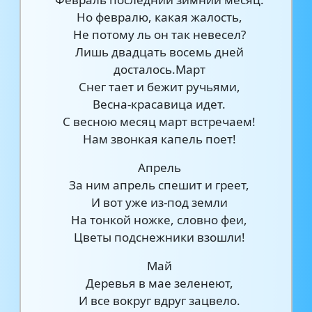
Но февралю, какая жалость,
Не потому ль он так невесел?
Лишь двадцать восемь дней
досталось.Март
Снег тает и бежит ручьями,
Весна-красавица идет.
С весною месяц март встречаем!
Нам звонкая капель поет!
Апрель
За ним апрель спешит и греет,
И вот уже из-под земли
На тонкой ножке, словно феи,
Цветы подснежники взошли!
Май
Деревья в мае зеленеют,
И все вокруг вдруг зацвело.