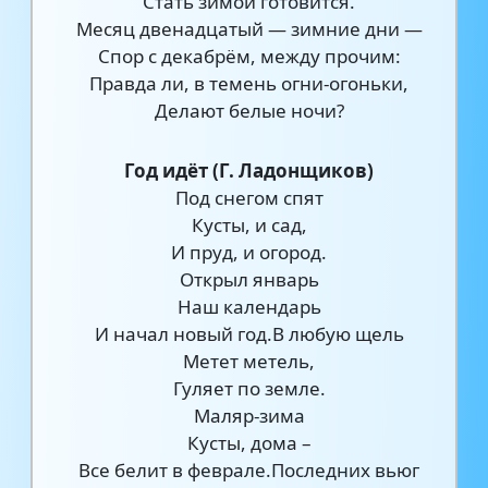
Стать зимой готовится.
Месяц двенадцатый — зимние дни —
Спор с декабрём, между прочим:
Правда ли, в темень огни-огоньки,
Делают белые ночи?
Год идёт (Г. Ладонщиков)
Под снегом спят
Кусты, и сад,
И пруд, и огород.
Открыл январь
Наш календарь
И начал новый год.В любую щель
Метет метель,
Гуляет по земле.
Маляр-зима
Кусты, дома –
Все белит в феврале.Последних вьюг