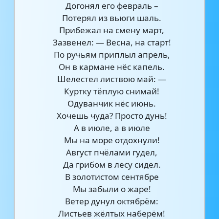
Догонял его февраль –
Потерял из вьюги шаль.
Прибежал на смену март,
Зазвенел: — Весна, на старт!
По ручьям приплыл апрель,
Он в кармане нёс капель.
Шелестел листвою май: —
Куртку тёплую снимай!
Одуванчик нёс июнь.
Хочешь чуда? Просто дунь!
А в июле, а в июле
Мы на море отдохнули!
Август пчёлами гудел,
Да грибом в лесу сидел.
В золотистом сентябре
Мы забыли о жаре!
Ветер дунул октябрём:
Листьев жёлтых наберём!