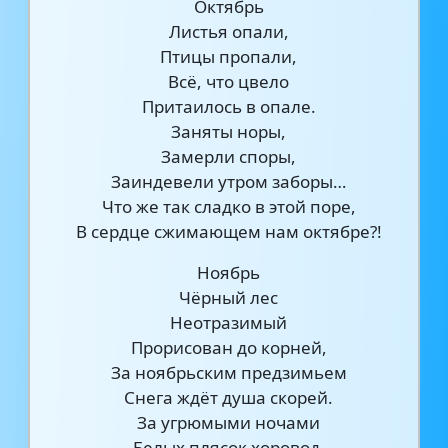
Октябрь
Листья опали,
Птицы пропали,
Всё, что цвело
Притаилось в опале.
Заняты норы,
Замерли споры,
Заиндевели утром заборы…
Что же так сладко в этой поре,
В сердце сжимающем нам октябре?!
Ноябрь
Чёрный лес
Неотразимый
Прорисован до корней,
За ноябрьским предзимьем
Снега ждёт душа скорей.
За угрюмыми ночами
Белых плясок хоровод,