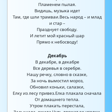
Пламенем пылая.
Видишь, музыка идет
Там, где шли трамваи.Весь народ – и млад
и стар –
Празднует свободу.
И летит мой красный шар
Прямо к небосводу!
Декабрь
В декабре, в декабре
Все деревья в серебре.
Нашу речку, словно в сказке,
За ночь вымостил мороз,
Обновил коньки, салазки,
Елку из лесу привез.Елка плакала сначала
От домашнего тепла.
Утром плакать перестала,
Задышала, ожила.Чуть дрожат ее иголки,