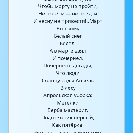
Чтобы марту не пройти,
Не пройти — не придти
И весну не привести!..Март
Всю зиму
Белый снег
Белел,
А в марте взял
И почернел.
Почернел с досады,
Что люди
Солнцу рады!Апрель
В лесу
Апрельская уборка:
Метёлки
Верба мастерит,
Подснежник первый,
Как пятёрка,
Чуть-чуть застенчиво стоит.