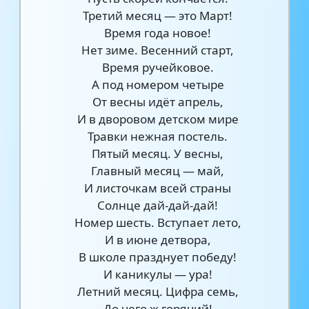
Третий месяц — это Март!
Время года новое!
Нет зиме. Весенний старт,
Время ручейковое.
А под номером четыре
От весны идёт апрель,
И в дворовом детском мире
Травки нежная постель.
Пятый месяц. У весны,
Главный месяц — май,
И листочкам всей страны
Солнце дай-дай-дай!
Номер шесть. Вступает лето,
И в июне детвора,
В школе празднует победу!
И каникулы — ура!
Летний месяц. Цифра семь,
До чего ж горячий!