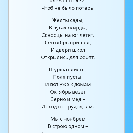
Хлеба с полей,
Чтоб не было потерь.
Желты сады,
В лугах скирды,
Скворцы на юг летят.
Сентябрь пришел,
И двери школ
Открылись для ребят.
Шуршат листы,
Поля пусты,
И вот уже к домам
Октябрь везет
Зерно и мед –
Доход по трудодням.
Мы с ноябрем
В строю одном –