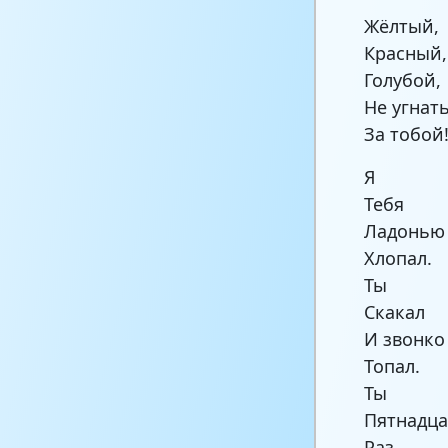
Жёлтый,
Красный,
Голубой,
Не угнат
За тобой
Я
Тебя
Ладонью
Хлопал.
Ты
Скакал
И звонко
Топал.
Ты
Пятнадца
Раз