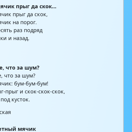
мячик прыг да скок…
ячик прыг да скок,
ячик на порог.
есять раз подряд
ки и назад.
е, что за шум?
, что за шум?
ячик: бум-бум-бум!
г-прыг и скок-скок-скок,
 под кусток.
вская
етный мячик