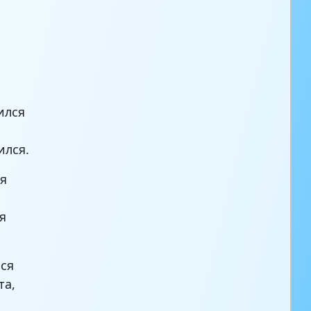
ился
ился.
я
,
я
,
ся
та,