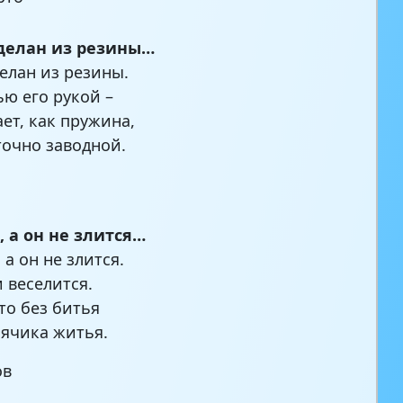
делан из резины…
елан из резины.
ью его рукой –
ает, как пружина,
точно заводной.
, а он не злится…
 а он не злится.
и веселится.
то без битья
мячика житья.
ов