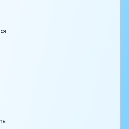
ься
!
ть