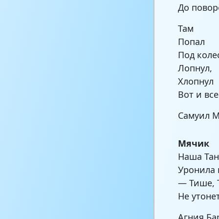
До повор
Там
Попал
Под коле
Лопнул,
Хлопнул
Вот и все
Самуил 
Мячик
Наша Тан
Уронила 
— Тише, 
Не утонет
Агния Ба