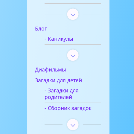
Блог
- Каникулы
Диафильмы
Загадки для детей
- Загадки для
родителей
- Сборник загадок