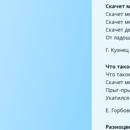
Скачет 
Скачет м
Скачет м
Скачет д
От ладош
Г. Кузнец
Что тако
Что такое
Скачет м
Прыг-пры
Укатился
Е. Горбо
Разноцв