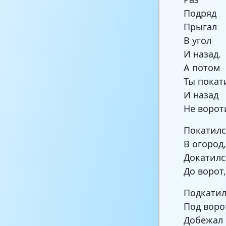
Подряд
Прыгал
В угол
И назад.
А потом
Ты покат
И назад
Не ворот
Покатилс
В огород
Докатилс
До ворот
Подкатил
Под воро
Добежал