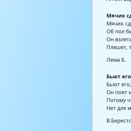
Мячик с
Мячик сд
Об пол б
Он взлет
Пляшет, 
Лема Б.
Бьют его
Бьют его,
Он поет 
Потому ч
Нет для 
В.Берест