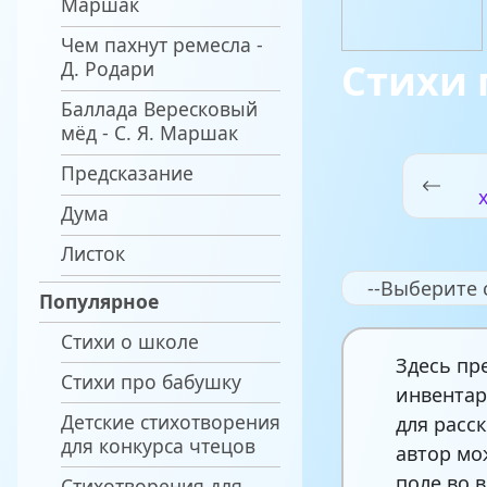
Маршак
Чем пахнут ремесла -
Стихи 
Д. Родари
Баллада Вересковый
мёд - С. Я. Маршак
Предсказание
Дума
Листок
--Выберите 
Популярное
Стихи о школе
Здесь пр
Стихи про бабушку
инвентар
Детские стихотворения
для расс
для конкурса чтецов
автор мо
поле во в
Стихотворения для