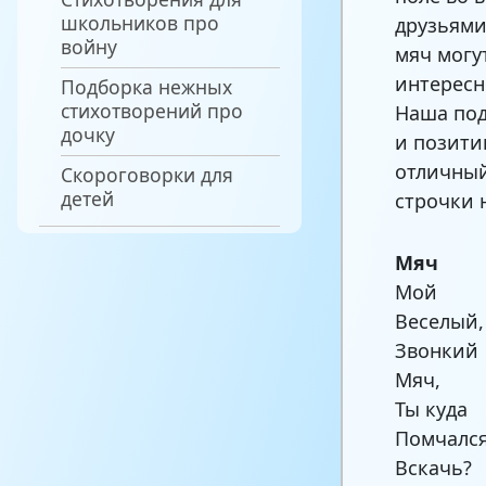
школьников про
друзьями
войну
мяч могу
интересн
Подборка нежных
стихотворений про
Наша под
дочку
и позити
отличный
Скороговорки для
детей
строчки 
Мяч
Мой
Веселый,
Звонкий
Мяч,
Ты куда
Помчалс
Вскачь?