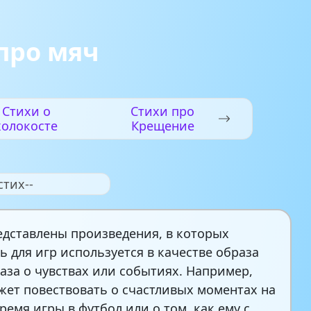
про мяч
Стихи о
Стихи про
холокосте
Крещение
стих--
едставлены произведения, в которых
ь для игр используется в качестве образа
каза о чувствах или событиях. Например,
жет повествовать о счастливых моментах на
ремя игры в футбол или о том, как ему с