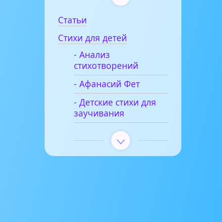
Статьи
Стихи для детей
- Анализ
стихотворений
- Афанасий Фет
- Детские стихи для
заучивания