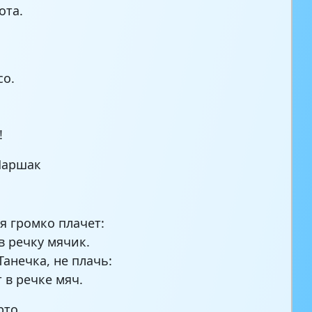
ота.
со.
!
Маршак
я громко плачет:
в речку мячик.
Танечка, не плачь:
 в речке мяч.
рто