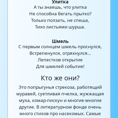
Улитка
А ты знаешь, что улитка
Не способна бегать прытко?
Только ползать, не спеша,
Тихо листьями шурша.
Шмель
С первым солнцем шмель проснулся,
Встpепенулся, отряхнулся…
Лепестков открытие
Для шмелей событие!
Кто же они?
Это попрыгунья стрекоза, работящий
муравей, суетливая пчелка, жужжащая
муха, комар-пискун и многие-многие
другие. В литературном фонде очень
много стихов про насекомых. Самые