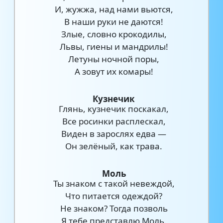
И, жужжа, над нами вьются,
В наши руки не даются!
Злые, словно крокодилы,
Львы, гиены и мандрилы!
Летуны ночной поры,
А зовут их комары!
Кузнечик
Глянь, кузнечик поскакал,
Все росинки расплескал,
Виден в зарослях едва —
Он зелёный, как трава.
Моль
Ты знаком с такой невеждой,
Что питается одеждой?
Не знаком? Тогда позволь
Я тебе представлю Моль.