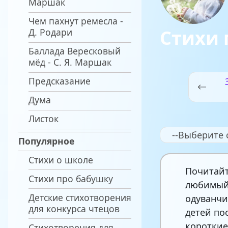
Маршак
Чем пахнут ремесла -
Стихи 
Д. Родари
Баллада Вересковый
мёд - С. Я. Маршак
Предсказание
Дума
Листок
--Выберите 
Популярное
Стихи о школе
Почитайт
Стихи про бабушку
любимый,
Детские стихотворения
одуванчи
для конкурса чтецов
детей по
короткие
Стихотворения для