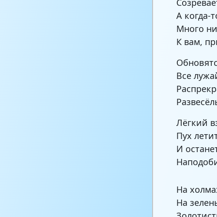
Созревае
А когда-
Много ни
К вам, п
Обновятс
Все лужа
Распрекр
Развесёл
Лёгкий в
Пух летит
И остане
Наподоби
На холмах
На зелен
Золотист