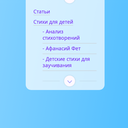
Статьи
Стихи для детей
- Анализ
стихотворений
- Афанасий Фет
- Детские стихи для
заучивания