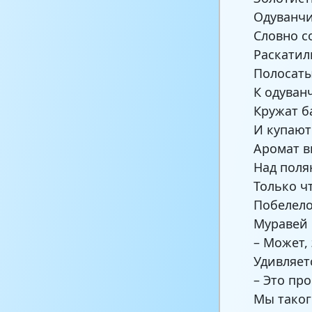
Одуванчи
Словно с
Раскатил
Полосаты
К одуван
Кружат б
И купают
Аромат в
Над поля
Только ч
Побелело
Муравей 
– Может,
Удивляет
– Это про
Мы таког