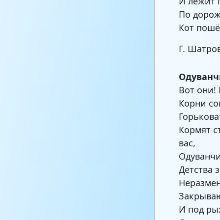
И лежит 
По дорож
Кот пошё
Г. Шатро
Одуванч
Вот они!
Корни со
Горьков
Кормят с
вас,
Одуванчи
Детства 
Неразмен
Закрываю
И под р