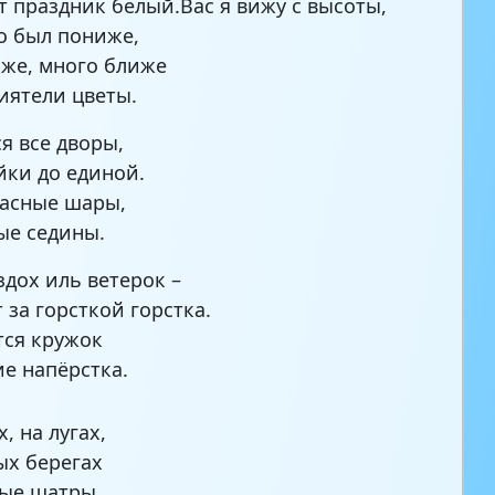
т праздник белый.Вас я вижу с высоты,
то был пониже,
же, много ближе
риятели цветы.
я все дворы,
йки до единой.
асные шары,
ые седины.
здох иль ветерок –
 за горсткой горстка.
тся кружок
е напёрстка.
, на лугах,
ых берегах
ые шатры,