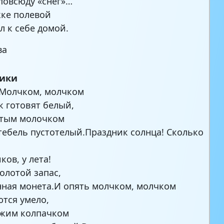
повсюду «снег»…
ке полевой
л к себе домой.
ва
ики
 Молчком, молчком
к готовят белый,
атым молочком
тебель пустотелый.Праздник солнца! Сколько
ков, у лета!
золотой запас,
ная монета.И опять молчком, молчком
тся умело,
ыжим колпачком