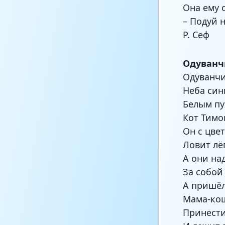
Она ему 
– Подуй 
Р. Сеф
Одуванч
Одуванч
Неба син
Белым пу
Кот Тимо
Он с цвет
Ловит лё
А они на
За собой 
А пришёл
Мама-ко
Принести