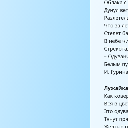
Облака с
Дунул ве
Разлетел
Что за л
Стелет б
В небе чи
Стрекота
– Одуван
Белым пу
И. Гурин
Лужайк
Как ковё
Вся в цв
Это одув
Тянут пр
Жёлтые п