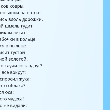
ков ковры.
олнышки на ножке
ись вдоль дорожки.
й шмель гудит,
чикам летит.
абочки в кольце
ся в пыльце.
исит густой
ной золотой.
то случилось вдруг?
 все вокруг!
спросил жука:
 это облака?
ся оса:
сто чудеса!
о не видали: