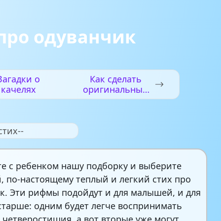
про одуванчик
Загадки о
Как сделать
качелях
оригинальный
блокнот –
мастер-класс
стих--
е с ребенком нашу подборку и выберите
 по-настоящему теплый и легкий стих про
к. Эти рифмы подойдут и для малышей, и для
старше: одним будет легче воспринимать
 четверостишия, а вот вторые уже могут