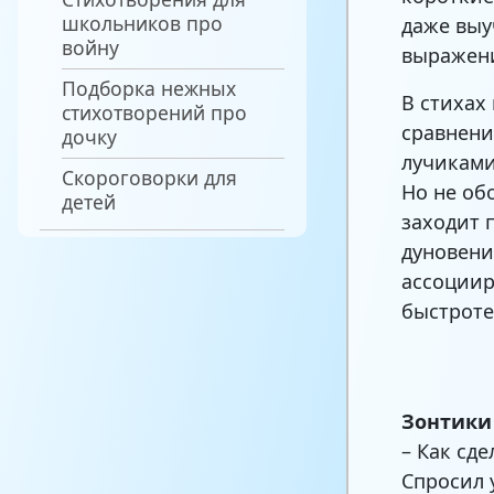
школьников про
даже выу
войну
выражени
Подборка нежных
В стихах
стихотворений про
сравнени
дочку
лучиками
Скороговорки для
Но не об
детей
заходит 
дуновени
ассоциир
быстроте
Зонтики
– Как сде
Спросил 