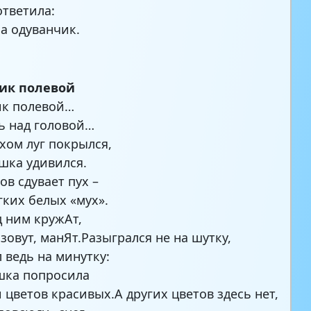
ответила:
на одуванчик.
ик полевой
ик полевой…
ь над головой…
хом луг покрылся,
шка удивился.
ов сдувает пух –
гких белых «мух».
д ним кружАт,
зовут, манЯт.Разыгрался не на шутку,
 ведь на минутку:
шка попросила
 цветов красивых.А других цветов здесь нет,