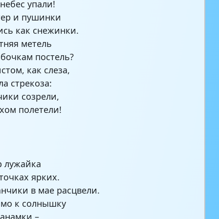
 небес упали!
тер и пушинки
ись как снежинки.
етняя метель
абочкам постель?
стом, как слеза,
ла стрекоза:
чики созрели,
хом полетели!
а
а
р лужайка
еточках ярких.
анчики в мае расцвели.
ямо к солнышку
анамки –