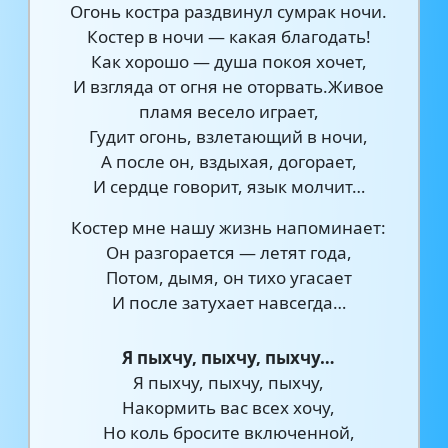
Огонь костра раздвинул сумрак ночи.
Костер в ночи — какая благодать!
Как хорошо — душа покоя хочет,
И взгляда от огня не оторвать.Живое
пламя весело играет,
Гудит огонь, взлетающий в ночи,
А после он, вздыхая, догорает,
И сердце говорит, язык молчит…
Костер мне нашу жизнь напоминает:
Он разгорается — летят года,
Потом, дымя, он тихо угасает
И после затухает навсегда…
Я пыхчу, пыхчу, пыхчу…
Я пыхчу, пыхчу, пыхчу,
Накормить вас всех хочу,
Но коль бросите включенной,