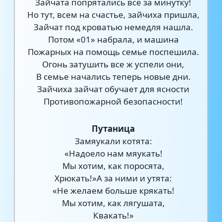
Зайчата попрятались все за минутку!
Но тут, всем на счастье, зайчиха пришла,
Зайчат под кроватью немедля нашла.
Потом «01» набрала, и машина
Пожарных на помощь семье поспешила.
Огонь затушить все ж успели они,
В семье начались теперь новые дни.
Зайчиха зайчат обучает для ясности
Противопожарной безопасности!
Путаница
Замяукали котята:
«Надоело нам мяукать!
Мы хотим, как поросята,
Хрюкать!»А за ними и утята:
«Не желаем больше крякать!
Мы хотим, как лягушата,
Квакать!»