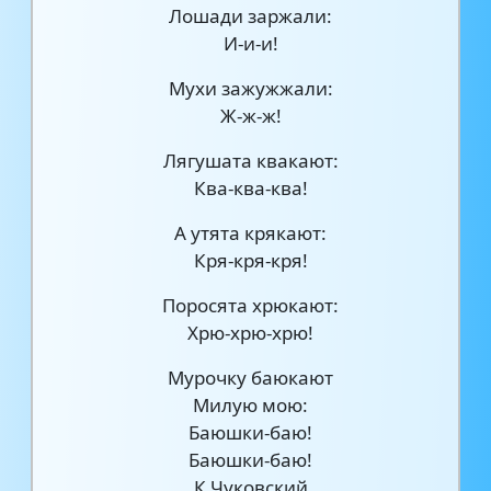
Лошади заржали:
И-и-и!
Мухи зажужжали:
Ж-ж-ж!
Лягушата квакают:
Ква-ква-ква!
А утята крякают:
Кря-кря-кря!
Поросята хрюкают:
Хрю-хрю-хрю!
Мурочку баюкают
Милую мою:
Баюшки-баю!
Баюшки-баю!
К.Чуковский