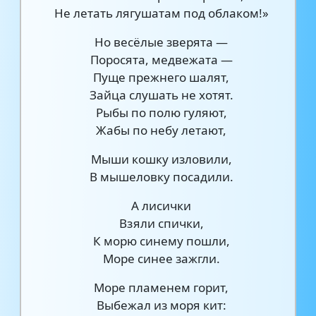
Не летать лягушатам под облаком!»
Но весёлые зверята —
Поросята, медвежата —
Пуще прежнего шалят,
Зайца слушать не хотят.
Рыбы по полю гуляют,
Жабы по небу летают,
Мыши кошку изловили,
В мышеловку посадили.
А лисички
Взяли спички,
К морю синему пошли,
Море синее зажгли.
Море пламенем горит,
Выбежал из моря кит: