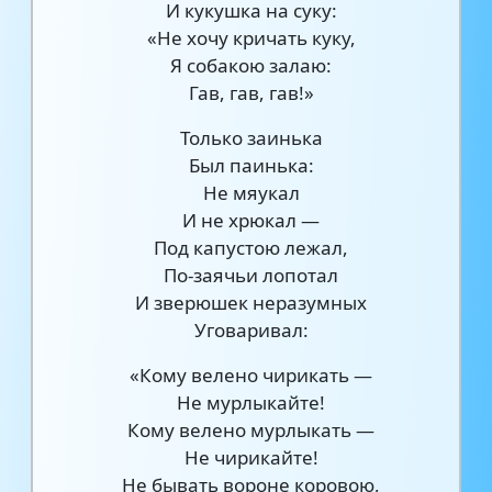
И кукушка на суку:
«Не хочу кричать куку,
Я собакою залаю:
Гав, гав, гав!»
Только заинька
Был паинька:
Не мяукал
И не хрюкал —
Под капустою лежал,
По-заячьи лопотал
И зверюшек неразумных
Уговаривал:
«Кому велено чирикать —
Не мурлыкайте!
Кому велено мурлыкать —
Не чирикайте!
Не бывать вороне коровою,