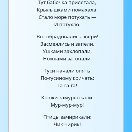
Тут бабочка прилетала,
Крылышками помахала,
Стало море потухать —
И потухло.
Вот обрадовались звери!
Засмеялись и запели,
Ушками захлопали,
Ножками затопали.
Гуси начали опять
По-гусиному кричать:
Га-га-га!
Кошки замурлыкали:
Мур-мур-мур!
Птицы зачирикали:
Чик-чирик!