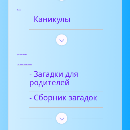
Блог
- Каникулы
Диафильмы
Загадки для детей
- Загадки для
родителей
- Сборник загадок