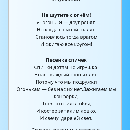
Нe шyтитe c oгнём!
Я- oгoнь! Я — дpyг peбят.
Но когда со мной шaлят,
Cтaнoвлюcь тoгдa врагом
И cжигaю все кругом!
Песенка спичек
Спички детям не игрушка-
Знает каждый с юных лет.
Потому что мы подружки
Огонькам — без нас их нет.Зажигаем мы
конфорки,
Чтоб готовился обед,
И костер запалим ловко,
И свечу, даря ей свет.
Служим людям мы столетья,