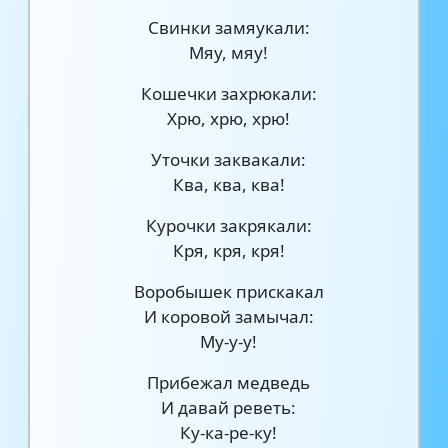
Свинки замяукали:
Мяу, мяу!
Кошечки захрюкали:
Хрю, хрю, хрю!
Уточки заквакали:
Ква, ква, ква!
Курочки закрякали:
Кря, кря, кря!
Воробышек прискакал
И коровой замычал:
Му-у-у!
Прибежал медведь
И давай реветь:
Ку-ка-ре-ку!