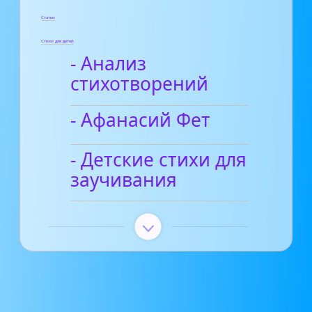
Статьи
Стихи для детей
- Анализ
стихотворений
- Афанасий Фет
- Детские стихи для
заучивания