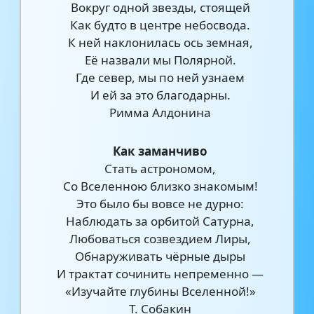
Вокруг одной звезды, стоящей
Как будто в центре небосвода.
К ней наклонилась ось земная,
Её назвали мы Полярной.
Где север, мы по ней узнаем
И ей за это благодарны.
Римма Алдонина
Как заманчиво
Стать астрономом,
Со Вселенною близко знакомым!
Это было бы вовсе не дурно:
Наблюдать за орбитой Сатурна,
Любоваться созвездием Лиры,
Обнаруживать чёрные дыры
И трактат сочинить непременно —
«Изучайте глубины Вселенной!»
Т. Собакин