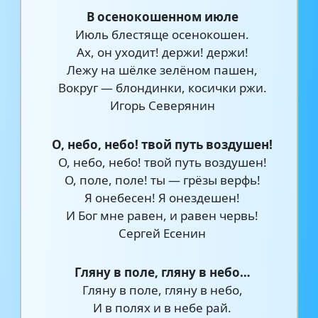
В осенокошенном июле
Июль блестяще осенокошен.
Ах, он уходит! держи! держи!
Лежу на шёлке зелёном пашен,
Вокруг — блондинки, косички ржи.
Игорь Северянин
О, небо, небо! твой путь воздушен!
О, небо, небо! твой путь воздушен!
О, поле, поле! ты — грёзы верфь!
Я онебесен! Я онездешен!
И Бог мне равен, и равен червь!
Сергей Есенин
Гляну в поле, гляну в небо…
Гляну в поле, гляну в небо,
И в полях и в небе рай.