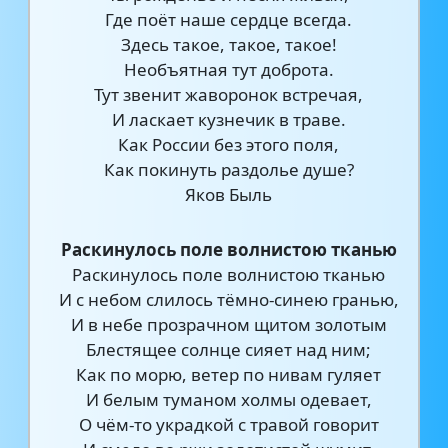
Где поёт наше сердце всегда.
Здесь такое, такое, такое!
Необъятная тут доброта.
Тут звенит жаворонок встречая,
И ласкает кузнечик в траве.
Как России без этого поля,
Как покинуть раздолье душе?
Яков Быль
Раскинулось поле волнистою тканью
Раскинулось поле волнистою тканью
И с небом слилось тёмно-синею гранью,
И в небе прозрачном щитом золотым
Блестящее солнце сияет над ним;
Как по морю, ветер по нивам гуляет
И белым туманом холмы одевает,
О чём-то украдкой с травой говорит