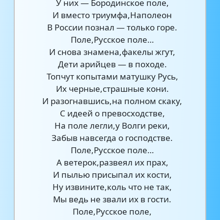
У них — Бородинское поле,
И вместо триумфа,Наполеон
В России познал — только горе.
Поле,Русское поле…
И снова знамена,факелы жгут,
Дети арийцев — в походе.
Топчут копытами матушку Русь,
Их черные,страшные кони.
И разогнавшись,на полном скаку,
С идеей о превосходстве,
На поле легли,у Волги реки,
Забыв навсегда о господстве.
Поле,Русское поле…
А ветерок,развеял их прах,
И пылью присыпал их кости,
Ну извините,коль что не так,
Мы ведь не звали их в гости.
Поле,Русское поле,