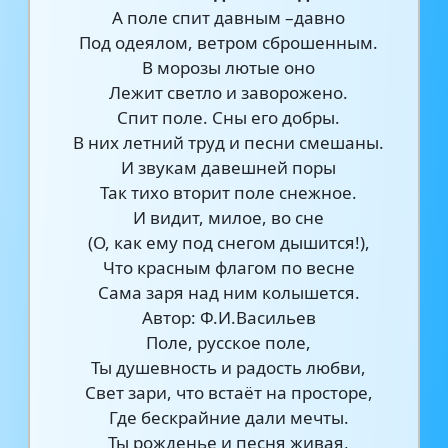
А поле спит давным –давно
Под одеялом, ветром сброшенным.
В морозы лютые оно
Лежит светло и заворожено.
Спит поле. Сны его добры.
В них летний труд и песни смешаны.
И звукам давешней поры
Так тихо вторит поле снежное.
И видит, милое, во сне
(О, как ему под снегом дышится!),
Что красным флагом по весне
Сама заря над ним колышется.
Автор: Ф.И.Васильев
Поле, русское поле,
Ты душевность и радость любви,
Свет зари, что встаёт на просторе,
Где бескрайние дали мечты.
Ты рожденье и песня живая,