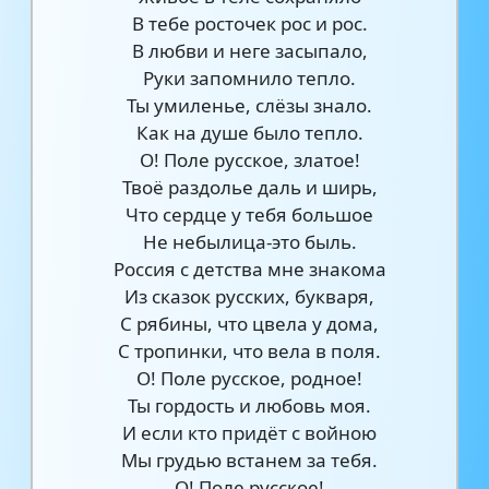
В тебе росточек рос и рос.
В любви и неге засыпало,
Руки запомнило тепло.
Ты умиленье, слёзы знало.
Как на душе было тепло.
О! Поле русское, златое!
Твоё раздолье даль и ширь,
Что сердце у тебя большое
Не небылица-это быль.
Россия с детства мне знакома
Из сказок русских, букваря,
С рябины, что цвела у дома,
С тропинки, что вела в поля.
О! Поле русское, родное!
Ты гордость и любовь моя.
И если кто придёт с войною
Мы грудью встанем за тебя.
О! Поле русское!