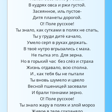
В кудрях овса и ржи густой.
Засеянное, иль пустое-
Дитя планеты дорогой.
О! Поле русское!
Ты знало, как сутками в полях не спать,
Ты у груди дитё качало,
Умело серп в руках держать.
В твоё нутро вгрызались с маха.
Не пытка это. Для зерна.
Но в горький час без слёз и страха
Жизнь отдавало, всю сполна.
И , как тебя бы не пытали
Ты вновь шумело и цвело
Весной пшеницей засевали
И брали тоннами зерно.
О! Поле русское!
Ты знало жару в полях и злой мороз
Живое в теле сохраняло