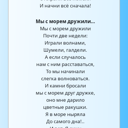
И начни всё сначала!
Мы с морем дружили…
Мы с морем дружили
Почти две недели:
Играли волнами,
Шумели, галдели.
А если случалось
нам с ним расставаться,
То мы начинали
слегка волноваться.
И камни бросали
мы с морем друг дружке,
оно мне дарило
цветные ракушки.
Я в море ныряла
До самого дна!..