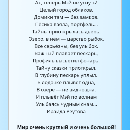
Ах, теперь Мэй не уснуть!
Целый город облаков,
Домики там — без замков.
Пёсика взяла, портфель…
Тайны приоткрылась дверь:
Озеро, в нём — царство рыбок,
Все серьёзны, без улыбок.
Важный плавает пескарь,
Профиль высветил фонарь.
Тайну сказки приоткрыл,
В глубину пескарь уплыл.
В лодочке плывёт одна,
В озере — не видно дна.
И плывёт Мэй по волнам
Улыбаясь чудным снам…
Ираида Реутова
Мир очень круглый и очень большой!