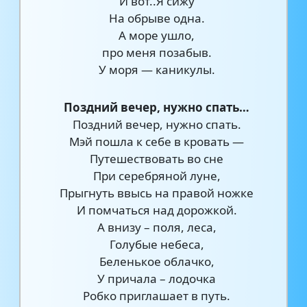
И вот..Я сижу
На обрыве одна.
А море ушло,
про меня позабыв.
У моря — каникулы.
Поздний вечер, нужно спать…
Поздний вечер, нужно спать.
Мэй пошла к себе в кровать —
Путешествовать во сне
При серебряной луне,
Прыгнуть ввысь на правой ножке
И помчаться над дорожкой.
А внизу – поля, леса,
Голубые небеса,
Беленькое облачко,
У причала – лодочка
Робко приглашает в путь.