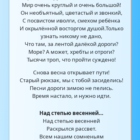
Мир очень круглый и очень большой!
Он необъятный, цветастый и звонкий,
С посвистом иволги, смехом ребёнка
И окрылённой восторгом душой.Только
узнать никому не дано,
Что там, за лентой далёкой дороги?
Море? А может, хребты и отроги?
Тысячи троп, что пройти суждено!
Снова весна открывает пути!
Старый рюкзак, мы с тобой засиделись!
Песни дороги зимою не пелись.
Время настало, и нужно идти.
Над степью весенней…
Над степью весенней
Раскрылся рассвет.
Всем нашим сомненьям