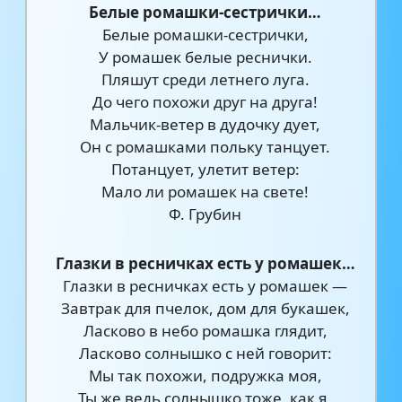
Белые ромашки-сестрички…
Белые ромашки-сестрички,
У ромашек белые реснички.
Пляшут среди летнего луга.
До чего похожи друг на друга!
Мальчик-ветер в дудочку дует,
Он с ромашками польку танцует.
Потанцует, улетит ветер:
Мало ли ромашек на свете!
Ф. Грубин
Глазки в ресничках есть у ромашек…
Глазки в ресничках есть у ромашек —
Завтрак для пчелок, дом для букашек,
Ласково в небо ромашка глядит,
Ласково солнышко с ней говорит:
Мы так похожи, подружка моя,
Ты же ведь солнышко тоже, как я,