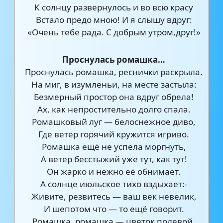
К солнцу развернулось и во всю красу
Встало предо мною! И я слышу вдруг:
«Очень тебе рада. С добрым утром,друг!»
Проснулась ромашка…
Проснулась ромашка, реснички раскрыла.
На миг, в изумленьи, на месте застыла:
Безмерный простор она вдруг обрела!
Ах, как непростительно долго спала.
Ромашковый луг — белоснежное диво,
Где ветер горячий кружится игриво.
Ромашка ещё не успела моргнуть,
А ветер бесстыжий уже тут, как тут!
Он жарко и нежно её обнимает.
А солнце июльское тихо вздыхает:-
Живите, резвитесь — ваш век невелик,
И шепотом что — то ещё говорит.
Ромашка, ромашка — цветок полевой,