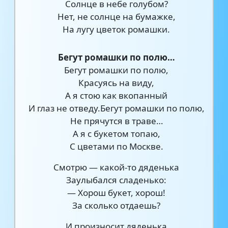
Солнце в небе голубом?
Нет, не солнце на бумажке,
На лугу цветок ромашки.
Бегут ромашки по полю…
Бегут ромашки по полю,
Красуясь на виду,
А я стою как вкопанный
И глаз не отведу.Бегут ромашки по полю,
Не прячутся в траве…
А я с букетом топаю,
С цветами по Москве.
Смотрю — какой-то дяденька
Заулыбался сладенько:
— Хорош букет, хорош!
За сколько отдаешь?
И произносит дяденька