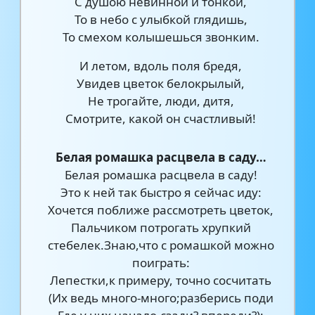
С душою невинной и тонкой,
То в небо с улыбкой глядишь,
То смехом колышешься звонким.
И летом, вдоль поля бредя,
Увидев цветок белокрылый,
Не трогайте, люди, дитя,
Смотрите, какой он счастливый!
Белая ромашка расцвела в саду…
Белая ромашка расцвела в саду!
Это к ней так быстро я сейчас иду:
Хочется поближе рассмотреть цветок,
Пальчиком потрогать хрупкий
стебелек.Знаю,что с ромашкой можно
поиграть:
Лепестки,к примеру, точно сосчитать
(Их ведь много-много;разберись поди