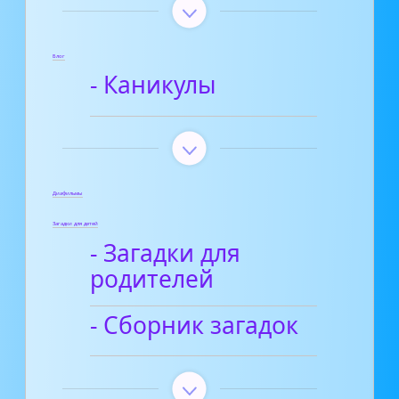
Блог
- Каникулы
Диафильмы
Загадки для детей
- Загадки для
родителей
- Сборник загадок