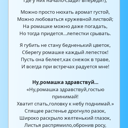
Где у них начало-сзади? впереди?);
Можно просто нюхать аромат густой,
Можно любоваться кружевной листвой;
На ромашке можно даже погадать,
Но тогда придется…лепестки срывать.
Я губить не стану бедненький цветок,
Сберегу ромашке каждый лепесток!
Пусть она белеет,как снежок в траве,
И всегда при встречах радуется мне!
Ну,ромашка здравствуй…
«Ну,ромашка здравствуй,гостью
принимай!
Хватит спать,головку к небу поднимай.»
Спящее растенье дрогнуло разок,
Широко раскрыло желтенький глазок,
Листья распрямило,обронив росу,