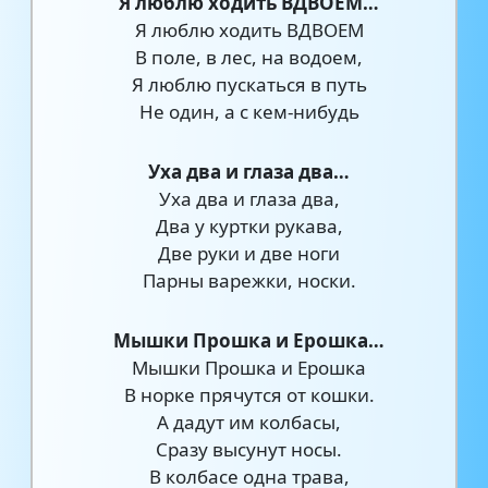
Я люблю ходить ВДВОЕМ…
Я люблю ходить ВДВОЕМ
В поле, в лес, на водоем,
Я люблю пускаться в путь
Не один, а с кем-нибудь
Уха два и глаза два…
Уха два и глаза два,
Два у куртки рукава,
Две руки и две ноги
Парны варежки, носки.
Мышки Прошка и Ерошка…
Мышки Прошка и Ерошка
В норке прячутся от кошки.
А дадут им колбасы,
Сразу высунут носы.
В колбасе одна трава,