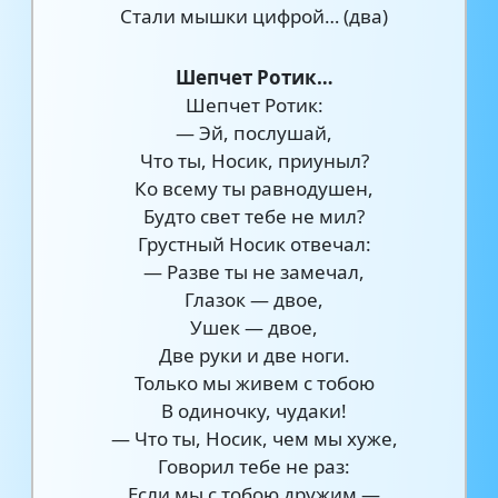
Стали мышки цифрой… (два)
Шепчет Ротик…
Шепчет Ротик:
— Эй, послушай,
Что ты, Носик, приуныл?
Ко всему ты равнодушен,
Будто свет тебе не мил?
Грустный Носик отвечал:
— Разве ты не замечал,
Глазок — двое,
Ушек — двое,
Две руки и две ноги.
Только мы живем с тобою
В одиночку, чудаки!
— Что ты, Носик, чем мы хуже,
Говорил тебе не раз:
Если мы с тобою дружим —