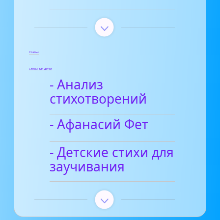
Статьи
Стихи для детей
- Анализ
стихотворений
- Афанасий Фет
- Детские стихи для
заучивания