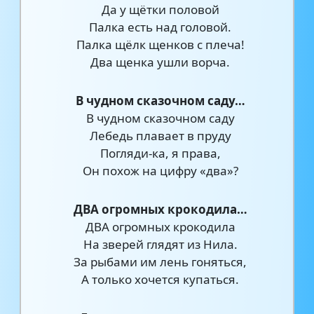
Да у щётки половой
Палка есть над головой.
Палка щёлк щенков с плеча!
Два щенка ушли ворча.
В чудном сказочном саду…
В чудном сказочном саду
Лебедь плавает в пруду
Погляди-ка, я права,
Он похож на цифру «два»?
ДВА огромных крокодила…
ДВА огромных крокодила
На зверей глядят из Нила.
За рыбами им лень гоняться,
А только хочется купаться.