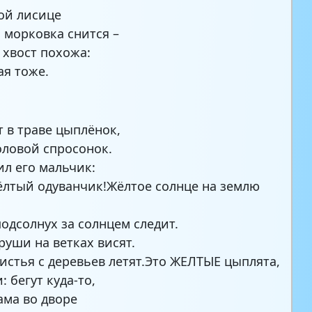
ой лисице
 морковка снится –
 хвост похожа:
я тоже.
т в траве цыплёнок,
оловой спросонок.
ил его мальчик:
ёлтый одуванчик!Жёлтое солнце на землю
одсолнух за солнцем следит.
руши на ветках висят.
истья с деревьев летят.Это ЖЕЛТЫЕ цыплята,
 бегут куда-то,
ама во дворе