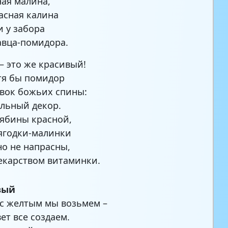
ная малина,
асная калина
и у забора
авца-помидора.
– это же красивый!
тя бы помидор
вок божьих спины:
льный декор.
рябины красной,
ягодки-малинки
о не напрасны,
лекарством витаминки.
вый
с желтым мы возьмем –
ет все создаем.