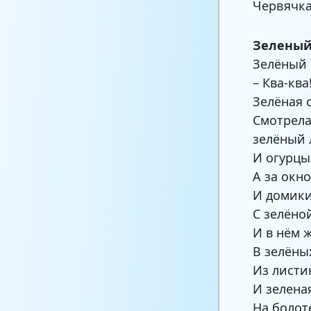
Червячка
Зелены
Зелёный 
– Ква-ква
Зелёная 
Смотрела
зелёный 
И огурцы
А за окн
И домики
С зелёно
И в нём 
В зелёны
Из листи
И зелена
На болот