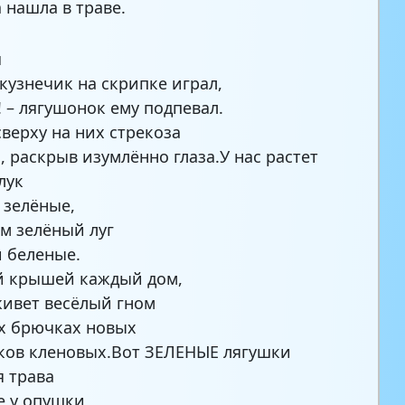
 нашла в траве.
й
кузнечик на скрипке играл,
! – лягушонок ему подпевал.
сверху на них стрекоза
, раскрыв изумлённо глаза.У нас растет
лук
 зелёные,
ом зелёный луг
 беленые.
й крышей каждый дом,
живет весёлый гном
х брючках новых
ков кленовых.Вот ЗЕЛЕНЫЕ лягушки
я трава
е у опушки