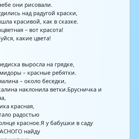
 небе они рисовали.
удились над радугой краски,
ышла красивой, как в сказке.
оцветная – вот красота!
уйся, какие цвета!
редиска выросла на грядке,
мидоры – красные ребятки.
малина – около беседки,
калина наклонила ветки.Брусничка и
а,
ика красная,
тало радостью
солнце красное.Я у бабушки в саду
РАСНОГО найду