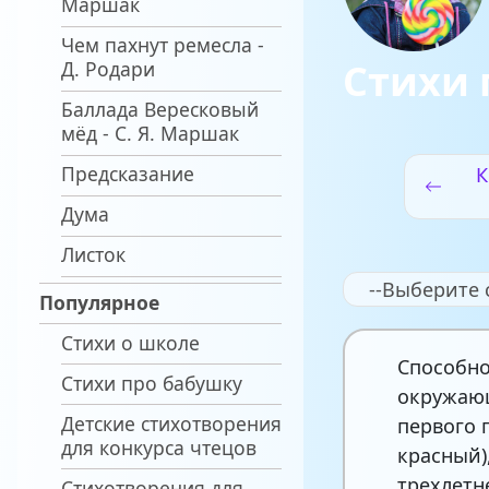
Маршак
Чем пахнут ремесла -
Стихи 
Д. Родари
Баллада Вересковый
мёд - С. Я. Маршак
Предсказание
К
Дума
Листок
--Выберите 
Популярное
Стихи о школе
Способно
Стихи про бабушку
окружающ
Детские стихотворения
первого 
для конкурса чтецов
красный)
трехлетн
Стихотворения для