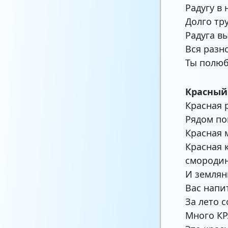
Радугу в
Долго тр
Радуга в
Вся разн
Ты полюб
Красный
Красная 
Рядом по
Красная 
Красная 
смородин
И землян
Вас напи
За лето 
Много К