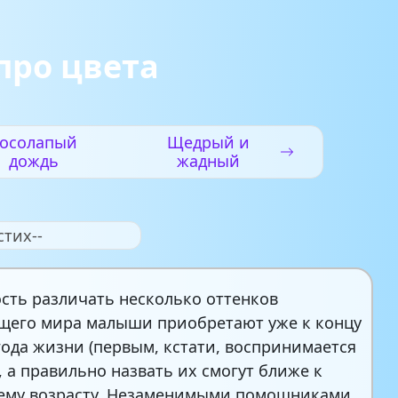
про цвета
осолапый
Щедрый и
дождь
жадный
стих--
сть различать несколько оттенков
его мира малыши приобретают уже к концу
года жизни (первым, кстати, воспринимается
, а правильно назвать их смогут ближе к
ему возрасту. Незаменимыми помощниками,