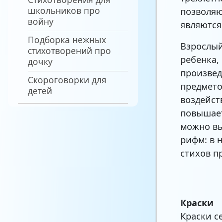
школьников про
позволяю
войну
являются
Подборка нежных
Взрослый
стихотворений про
ребенка,
дочку
произвед
Скороговорки для
предмето
детей
воздейст
повышает
можно вы
рифм: в 
стихов п
Краски
Краски с