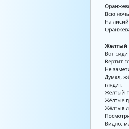
Оранжев
Всю ночь
На лисий
Оранжева
Желтый
Вот сиди
Вертит г
Не замет
Думал, ж
глядит,
Жёлтый п
Жёлтые г
Жёлтые л
Посмотри:
Видно, м