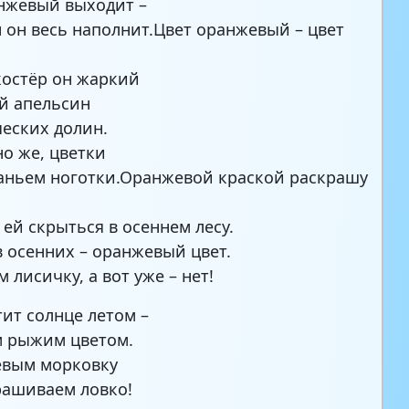
нжевый выходит –
 он весь наполнит.Цвет оранжевый – цвет
остёр он жаркий
й апельсин
ческих долин.
но же, цветки
аньем ноготки.Оранжевой краской раскрашу
 ей скрыться в осеннем лесу.
в осенних – оранжевый цвет.
 лисичку, а вот уже – нет!
тит солнце летом –
м рыжим цветом.
евым морковку
ашиваем ловко!