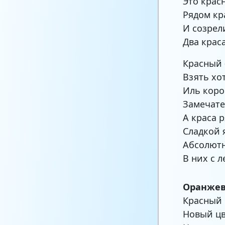
Это крас
Рядом кр
И созрел
Два крас
Красный 
Взять хо
Иль коро
Замечате
А краса 
Сладкой 
Абсолютн
В них с 
Оранже
Красный 
Новый цв