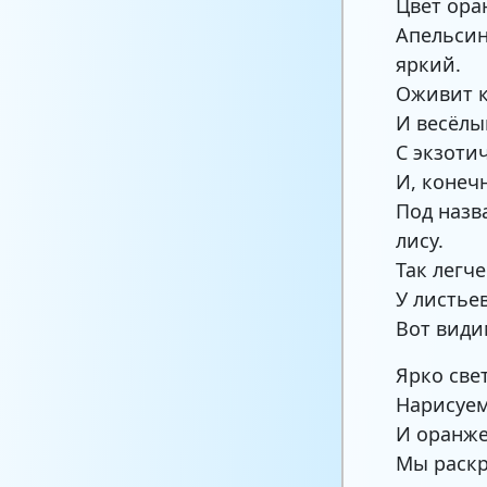
Цвет ора
Апельсин
яркий.
Оживит к
И весёлы
С экзоти
И, конеч
Под назв
лису.
Так легче
У листье
Вот видим
Ярко све
Нарисуе
И оранж
Мы раскр