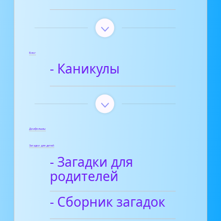
Блог
- Каникулы
Диафильмы
Загадки для детей
- Загадки для
родителей
- Сборник загадок