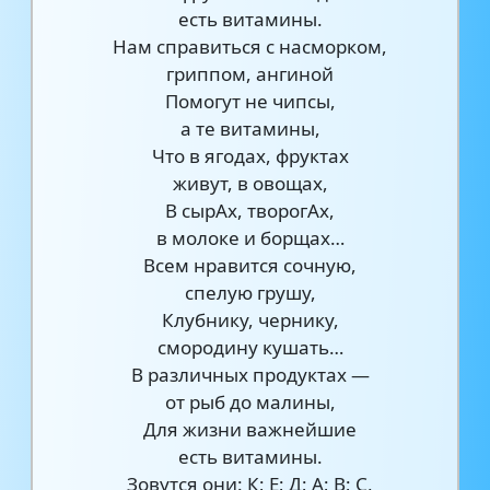
есть витамины.
Нам справиться с насморком,
гриппом, ангиной
Помогут не чипсы,
а те витамины,
Что в ягодах, фруктах
живут, в овощах,
В сырАх, творогАх,
в молоке и борщах…
Всем нравится сочную,
спелую грушу,
Клубнику, чернику,
смородину кушать…
В различных продуктах —
от рыб до малины,
Для жизни важнейшие
есть витамины.
Зовутся они: К; Е; Д; А; В; С,