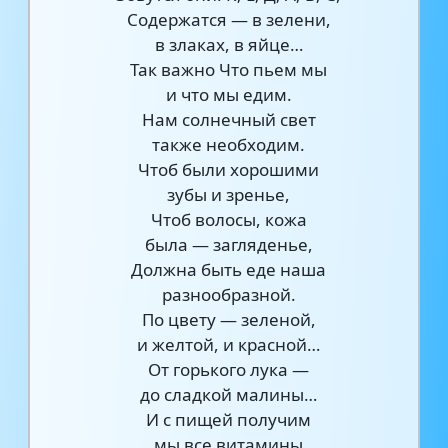
Содержатся — в зелени,
в злаках, в яйце…
Так важно Что пьем мы
и что мы едим.
Нам солнечный свет
также необходим.
Чтоб были хорошими
зубы и зренье,
Чтоб волосы, кожа
была — загляденье,
Должна быть еде наша
разнообразной.
По цвету — зеленой,
и желтой, и красной…
От горького лука —
до сладкой малины…
И с пищей получим
мы все витамины