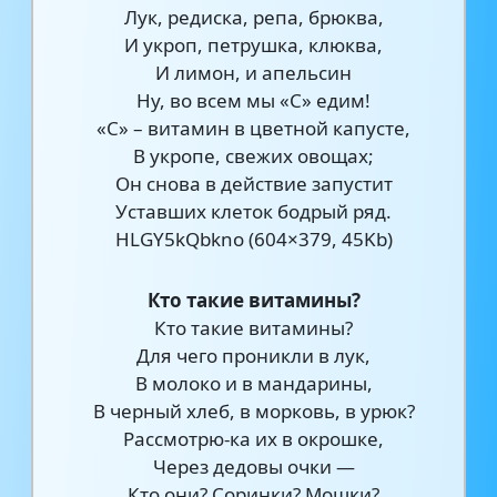
Лук, редиска, репа, брюква,
И укроп, петрушка, клюква,
И лимон, и апельсин
Ну, во всем мы «С» едим!
«С» – витамин в цветной капусте,
В укропе, свежих овощах;
Он снова в действие запустит
Уставших клеток бодрый ряд.
HLGY5kQbkno (604×379, 45Kb)
Кто такие витамины?
Кто такие витамины?
Для чего проникли в лук,
В молоко и в мандарины,
В черный хлеб, в морковь, в урюк?
Рассмотрю-ка их в окрошке,
Через дедовы очки —
Кто они? Соринки? Мошки?