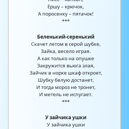
Ершу – крючок,
А поросенку – пятачок!
***
Беленький-серенький
Скачет летом в серой шубке,
Зайка, весело играя.
А как только на опушке
Закружится вьюга злая,
Зайчик в норке шкаф откроет,
Шубку белую достанет,
И тогда мороз не тронет,
И метель не испугает.
***
У зайчика ушки
У зайчика ушки