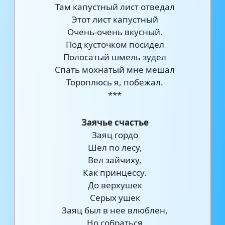
Там капустный лист отведал
Этот лист капустный
Очень-очень вкусный.
Под кусточком посидел
Полосатый шмель зудел
Спать мохнатый мне мешал
Тороплюсь я, побежал.
***
Заячье счастье
Заяц гордо
Шел по лесy,
Вел зайчихy,
Как принцессy.
До верхyшек
Серых yшек
Заяц был в нее влюблен,
Но собраться