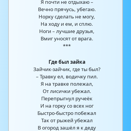
Я почти не отдыхаю –
Вечно прячусь, убегаю.
Норку сделать не могу,
На ходу и ем, и сплю.
Ноги – лучшие друзья,
Вмиг уносят от врага.
***
Где был зайка
Зайчик-зайчик, где ты был?
– Травку ел, водичку пил.
Я на травке полежал,
От лисички убежал.
Перепрыгнул ручеёк
И на горку со всех ног
Быстро-быстро побежал
Так от рыжей убежал
В огород зашёл я к деду