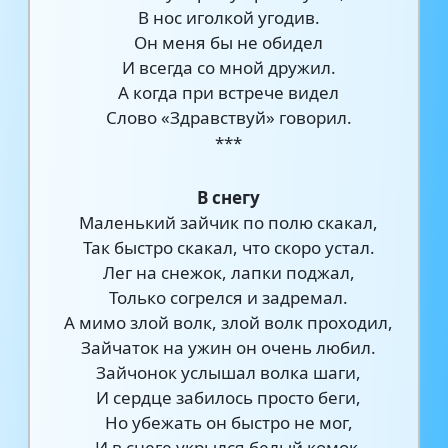
В нос иголкой угодив.
Он меня бы не обидел
И всегда со мной дружил.
А когда при встрече видел
Слово «Здравствуй» говорил.
***
В снегу
Маленький зайчик по полю скакал,
Так быстро скакал, что скоро устал.
Лег на снежок, лапки поджал,
Только согрелся и задремал.
А мимо злой волк, злой волк проходил,
Зайчаток на ужин он очень любил.
Зайчонок услышал волка шаги,
И сердце забилось просто беги,
Но убежать он быстро не мог,
И в снеге укрылся белый комок.