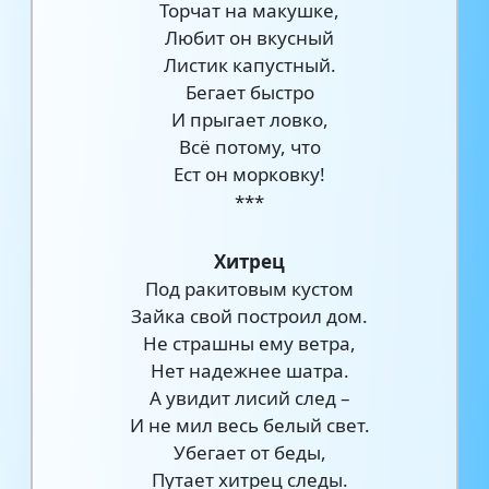
Торчат на макушке,
Любит он вкусный
Листик капустный.
Бегает быстро
И прыгает ловко,
Всё потому, что
Ест он морковку!
***
Хитрец
Под ракитовым кустом
Зайка свой построил дом.
Не страшны ему ветра,
Нет надежнее шатра.
А увидит лисий след –
И не мил весь белый свет.
Убегает от беды,
Путает хитрец следы.