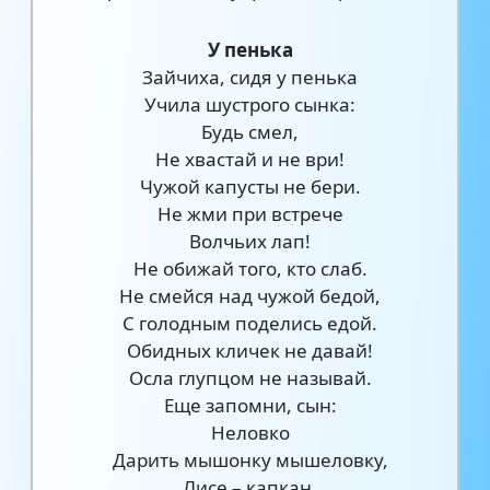
У пенька
Зайчиха, сидя у пенька
Учила шустрого сынка:
Будь смел,
Не хвастай и не ври!
Чужой капусты не бери.
Не жми при встрече
Волчьих лап!
Не обижай того, кто слаб.
Не смейся над чужой бедой,
С голодным поделись едой.
Обидных кличек не давай!
Осла глупцом не называй.
Еще запомни, сын:
Неловко
Дарить мышонку мышеловку,
Лисе – капкан,