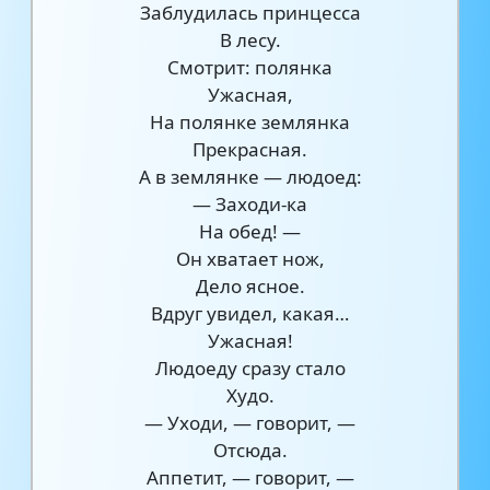
Заблудилась принцесса
В лесу.
Смотрит: полянка
Ужасная,
На полянке землянка
Прекрасная.
А в землянке — людоед:
— Заходи-ка
На обед! —
Он хватает нож,
Дело ясное.
Вдруг увидел, какая…
Ужасная!
Людоеду сразу стало
Худо.
— Уходи, — говорит, —
Отсюда.
Аппетит, — говорит, —