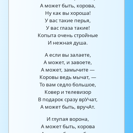
А может быть, корова,
Ну как вы хороша!
У вас такие перья,
У вас глаза такие!
Копыта очень стройные
И нежная душа.
А если вы залаете,
А может, и завоете,
А может, замычите —
Коровы ведь мычат, —
То вам седло большое,
Ковер и телевизор
В подарок сразу врУчат,
А может быть, вручАт.
И глупая ворона,
А может быть, корова