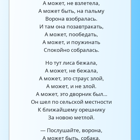
А может, не взлетела,
А может быть, на пальму
Ворона взобралась.
И там она позавтракать,
А может, пообедать,
А может, и поужинать
Спокойно собралась.
Но тут лиса бежала,
А может, не бежала,
А может, это страус злой,
А может, и не злой.
А может, это дворник был…
Он шел по сельской местности
К ближайшему орешнику
За новою метлой.
— Послушайте, ворона,
А может быть, собака,