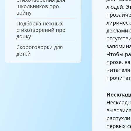
школьников про
людей. Э
войну
прозаиче
лирическ
Подборка нежных
стихотворений про
декламир
дочку
отсутств
запомина
Скороговорки для
детей
Чтобы ра
прозе, в
читателя
прочитат
Несклад
Нескладн
вывозила
распухли
первых с