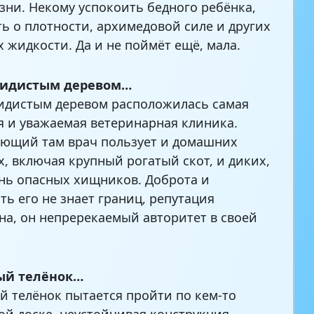
зни. Некому успокоить бедного ребёнка,
ть о плотности, архимедовой силе и других
х жидкости. Да и не поймёт ещё, мала.
кидистым деревом…
идистым деревом расположилась самая
я и уважаемая ветеринарная клиника.
ющий там врач пользует и домашних
, включая крупный рогатый скот, и диких,
нь опасных хищников. Доброта и
ть его не знает границ, репутация
на, он непререкаемый авторитет в своей
ый телёнок…
й телёнок пытается пройти по кем-то
й доске. неустойчивая конструкция