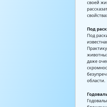
своей жи
рассказа
свойства
Под рас
Под раск
известна
Практику
животных
даже оче
скромнос
безупреч
области.
Годовал
Годовалы
брошенно