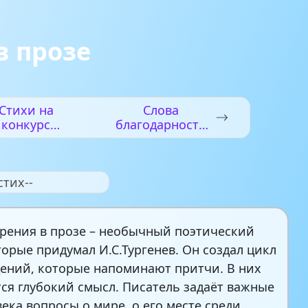
в прозе
Стихи на
Слова
конкурс
благодарности
“История
в стихах
России в
стихах”
стих--
рения в прозе – необычный поэтический
торые придумал И.С.Тургенев. Он создал цикл
ений, которые напоминают притчи. В них
ся глубокий смысл. Писатель задаёт важные
века вопросы о мире, о его месте среди