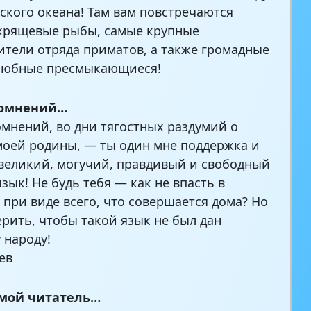
ского океана! Там вам повстречаются
хрящевые рыбы, самые крупные
ители отряда приматов, а также громадные
любные пресмыкающиеся!
сомнений…
омнений, во дни тягостных раздумий о
моей родины, — ты один мне поддержка и
 великий, могучий, правдивый и свободный
зык! Не будь тебя — как не впасть в
 при виде всего, что совершается дома? Но
ерить, чтобы такой язык не был дан
 народу!
ев
мой читатель…