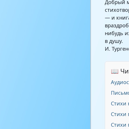
Добрый м
стихотво
— и книг
враздробь
нибудь и
в душу.
И. Турген
📖 Чи
Аудиос
Письмо
Стихи 
Стихи 
Стихи 