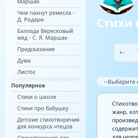
Маршак
Чем пахнут ремесла -
Стихи 
Д. Родари
Баллада Вересковый
мёд - С. Я. Маршак
Предсказание
Дума
Листок
--Выберите 
Популярное
Стихи о школе
Стихотво
Стихи про бабушку
жанр, ко
Детские стихотворения
произвед
для конкурса чтецов
содержит
для чело
Стихотворения для