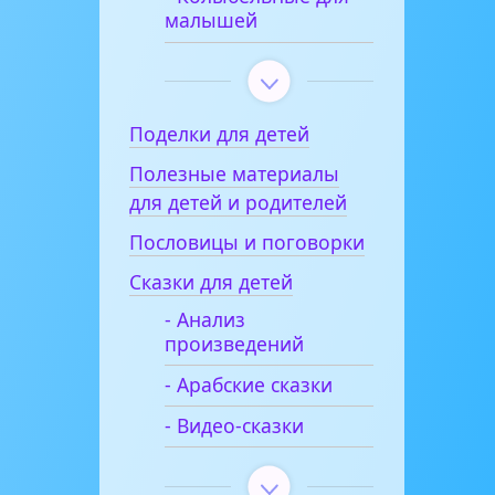
малышей
Поделки для детей
Полезные материалы
для детей и родителей
Пословицы и поговорки
Сказки для детей
- Анализ
произведений
- Арабские сказки
- Видео-сказки