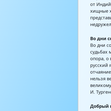
от Индий
хищные 
представ
недруже
Во дни 
Во дни с
судьбах 
опора, о
русский я
отчаяние
нельзя в
великому
И. Турген
Добрый 