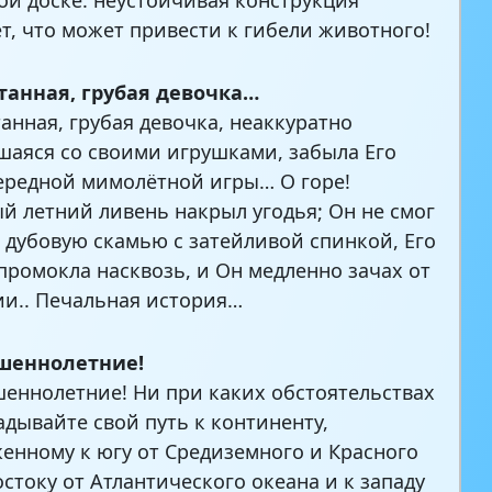
т, что может привести к гибели животного!
танная, грубая девочка…
анная, грубая девочка, неаккуратно
аяся со своими игрушками, забыла Его
ередной мимолётной игры… О горе!
й летний ливень накрыл угодья; Он не смог
 дубовую скамью с затейливой спинкой, Его
промокла насквозь, и Он медленно зачах от
и.. Печальная история…
шеннолетние!
еннолетние! Ни при каких обстоятельствах
адывайте свой путь к континенту,
енному к югу от Средиземного и Красного
остоку от Атлантического океана и к западу