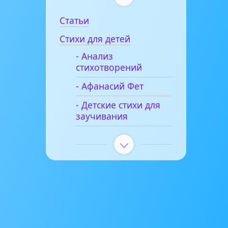
Статьи
Стихи для детей
- Анализ
стихотворений
- Афанасий Фет
- Детские стихи для
заучивания