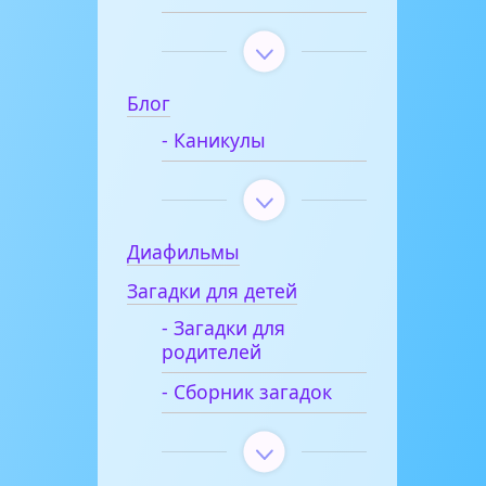
Блог
- Каникулы
Диафильмы
Загадки для детей
- Загадки для
родителей
- Сборник загадок