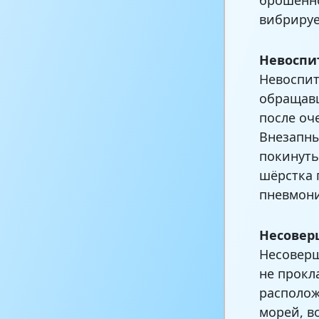
вибрируе
Невоспи
Невоспит
обращавш
после оч
Внезапны
покинуть
шёрстка 
пневмони
Несовер
Несоверш
не прокл
располож
морей, в