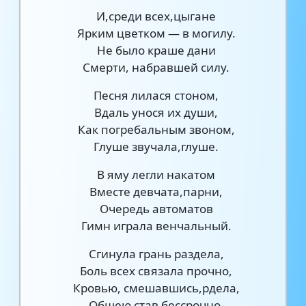
И,среди всех,цыгане
Ярким цветком — в могилу.
Не было краше дани
Смерти, набравшей силу.
Песня лилася стоном,
Вдаль унося их души,
Как погребальным звоном,
Глуше звучала,глуше.
В яму легли накатом
Вместе девчата,парни,
Очередь автоматов
Гимн играла венчальный.
Сгинула грань раздела,
Боль всех связала прочно,
Кровью, смешавшись,рдела,
Общею став бессрочно.