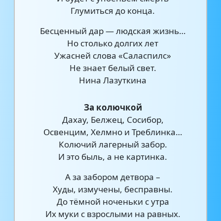
Глумиться до конца.
Бесценный дар — людская жизнь…
Но столько долгих лет
Ужасней слова «Саласпилс»
Не знает белый свет.
Нина Лазуткина
За колючкой
Дахау, Белжец, Сосибор,
Освенцим, Хелмно и Треблинка…
Колючий лагерный забор.
И это быль, а не картинка.
А за забором детвора –
Худы, измучены, бесправны.
До тёмной ноченьки с утра
Их муки с взрослыми на равных.