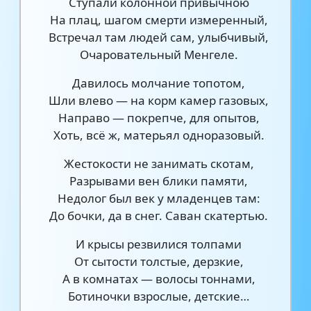
Ступали колонной привычною
На плац, шагом смерти измеренный,
Встречал там людей сам, улыбчивый,
Очаровательный Менгеле.
Давилось молчание топотом,
Шли влево — на корм камер газовых,
Направо — покрепче, для опытов,
Хоть, всё ж, матерьял одноразовый.
Жестокости не занимать скотам,
Разрывами вен блики памяти,
Недолог был век у младенцев там:
До бочки, да в снег. Саван скатертью.
И крысы резвилися толпами
От сытости толстые, дерзкие,
А в комнатах — волосы тоннами,
Ботиночки взрослые, детские…