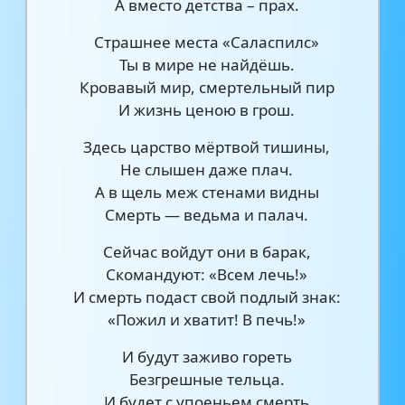
А вместо детства – прах.
Страшнее места «Саласпилс»
Ты в мире не найдёшь.
Кровавый мир, смертельный пир
И жизнь ценою в грош.
Здесь царство мёртвой тишины,
Не слышен даже плач.
А в щель меж стенами видны
Смерть — ведьма и палач.
Сейчас войдут они в барак,
Скомандуют: «Всем лечь!»
И смерть подаст свой подлый знак:
«Пожил и хватит! В печь!»
И будут заживо гореть
Безгрешные тельца.
И будет с упоеньем смерть