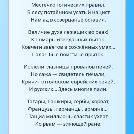
Местечко готических правил.
В лесу потаённом усатый нацист
Нам ад в созерцанье оставил.
Величие духа лежащих во рвах!
Кошмары изведанных пыток.
Ковчеги заветов в сожжённых умах…
Палач был поистине прыток.
Истлели глазницы провалов печей,
Но сажа — свидетель печали,
Кричит отголоском еврейских речей,
И русских… Здесь многие пали.
Татары, башкиры, сербы, хорват,
Французы, германцы, армяне…,
Тащил миллионы свастик ухват
Ко рвам — зияющей ране.