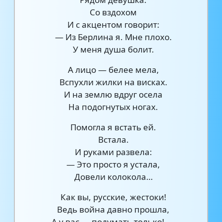
Со вздохом
И с акцентом говорит:
— Из Берлина я. Мне плохо.
У меня душа болит.
А лицо — белее мела,
Вспухли жилки на висках.
И на землю вдруг осела
На подогнутых ногах.
Помогла я встать ей.
Встала.
И руками развела:
— Это просто я устала,
Довели колокола…
Как вы, русские, жестоки!
Ведь война давно прошла,
А у вас — подумать только! —