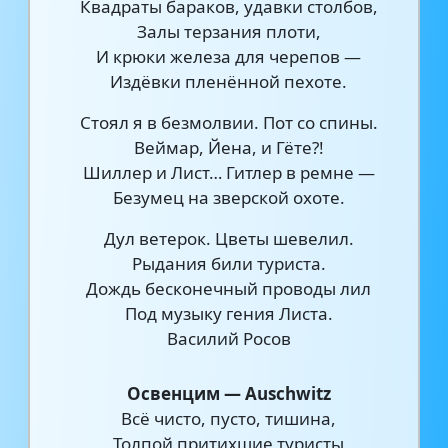
Квадраты бараков, удавки столбов,
Залы терзания плоти,
И крюки железа для черепов —
Издёвки пленённой пехоте.
Стоял я в безмолвии. Пот со спины.
Веймар, Йена, и Гёте?!
Шиллер и Лист… Гитлер в ремне —
Безумец на зверской охоте.
Дул ветерок. Цветы шевелил.
Рыдания били туриста.
Дождь бесконечный проводы лил
Под музыку гения Листа.
Василий Росов
Освенцим — Auschwitz
Всё чисто, пусто, тишина,
Толпой притихшие туристы