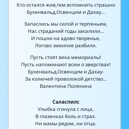
Кто остался жив,тем вспомнить страшно
Бухенвальд,Освенцим и Дахау…
Запаслись мы силой и терпеньем,
Нас страданий годы закалили…
И пошли на адово творенье,
Логово змеиное разбили.
Пусть стоят века мемориалы!
Пусть напоминают всем о зверствах!
Бухенвальд,Освенцим и Дахау-
За колючей проволокой детство…
Валентина Полянина
Саласпилс
Улыбка сгинула с лица,
В глазенках боль и страх.
Ни мамы рядом, ни отца.