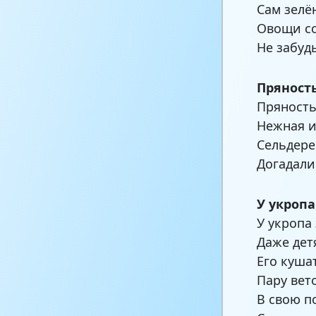
Сам зелё
Овощи со
Не забуд
Пряност
Пряность
Нежная и
Сельдере
Догадали
У укроп
У укропа
Даже дет
Его кушат
Пару вет
В свою п