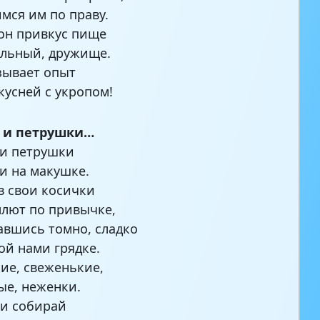
мся им по праву.
он привкус пище
льный, дружище.
зывает опыт
вкусней с укропом!
а и петрушки…
 и петрушки
и на макушке.
в свои косички
лют по привычке,
авшись томно, сладко
ой нами грядке.
ие, свеженькие,
е, неженки.
и собирай