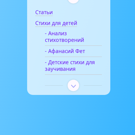
Статьи
Стихи для детей
- Анализ
стихотворений
- Афанасий Фет
- Детские стихи для
заучивания