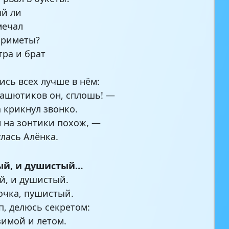
ый ли
мечал
приметы?
тра и брат
ись всех лучше в нём:
ашютиков он, сплошь! —
 крикнул звонко.
н на зонтики похож, —
лась Алёнка.
ый, и душистый…
й, и душистый.
лочка, пушистый.
п, делюсь секретом:
зимой и летом.