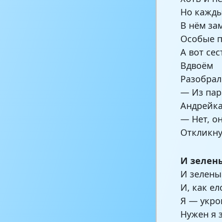
Но кажд
В нём за
Особые 
А вот сес
Вдвоём
Разобрал
— Из пар
Андрейка
— Нет, о
Откликну
И зелен
И зелены
И, как е
Я — укро
Нужен я 