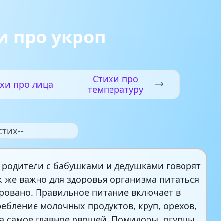
 про укроп
Стихи про
хи про лица
температуру
стих--
а родители с бабушками и дедушками говорят
ак же важно для здоровья организма питаться
ровано. Правильное питание включает в
ребление молочных продуктов, круп, орехов,
 а самое главное овощей. Помидоры, огурцы,