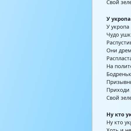
Свой зел
У укроп
У укропа
Чудо ушк
Распусти
Они дрем
Распласт
На полит
Бодреньк
Призывны
Приходи 
Свой зел
Ну кто у
Ну кто ук
Хоть и не