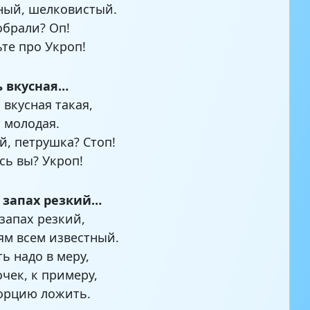
ный, шелковистый.
брали? Оп!
ьте про Укроп!
ь вкусная…
 вкусная такая,
 молодая.
й, петрушка? Стоп!
сь вы? Укроп!
а запах резкий…
 запах резкий,
ям всем известный.
ь надо в меру,
очек, к примеру,
орцию ложить.