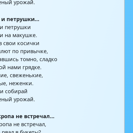
еный урожай.
а и петрушки…
 и петрушки
и на макушке.
в свои косички
лют по привычке,
авшись томно, сладко
ой нами грядке.
ие, свеженькие,
е, неженки.
и собирай
еный урожай.
кропа не встречал…
ропа не встречал,
 рвал в букеты?