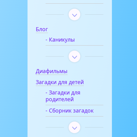
Блог
- Каникулы
Диафильмы
Загадки для детей
- Загадки для
родителей
- Сборник загадок