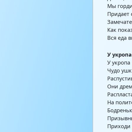
Мы горди
Придает 
Замечате
Как пока
Вся еда 
У укроп
У укропа
Чудо ушк
Распусти
Они дрем
Распласт
На полит
Бодреньк
Призывны
Приходи 