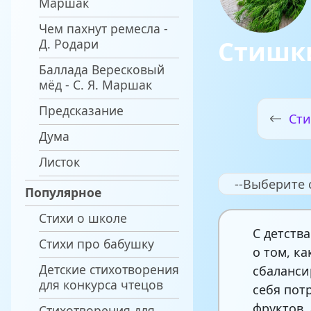
Маршак
Чем пахнут ремесла -
Стишки
Д. Родари
Баллада Вересковый
мёд - С. Я. Маршак
Предсказание
Сти
Дума
Листок
--Выберите 
Популярное
Стихи о школе
С детств
Стихи про бабушку
о том, к
Детские стихотворения
сбаланси
для конкурса чтецов
себя пот
фруктов,
Стихотворения для