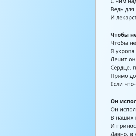
С ним на
Ведь для 
И лекарст
Чтобы н
Чтобы не
Я укропа
Лечит он
Сердце, 
Прямо до
Если что
Он испо
Он испол
В наших 
И принос
Давно, в