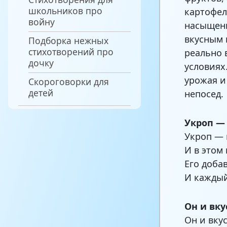
школьников про
картофел
войну
насыщени
вкусным 
Подборка нежных
стихотворений про
реально 
дочку
условиях
урожая и
Скороговорки для
детей
непосед.
Укроп —
Укроп — 
И в этом 
Его доба
И каждый
Он и вк
Он и вку