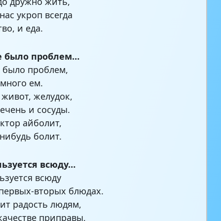
до дружно жить,
нас укроп всегда
во, и еда.
е было проблем…
 было проблем,
 много ем.
 живот, желудок,
печень и сосуды.
ктор айболит,
-нибудь болит.
льзуется всюду…
ьзуется всюду
первых-вторых блюдах.
ит радость людям,
 качестве приправы,