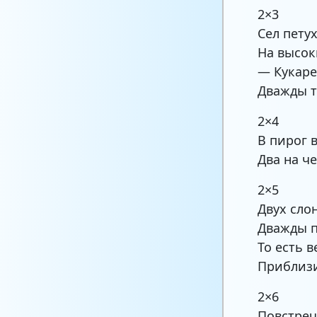
2×3
Сел пету
На высок
— Кукаре
Дважды т
2×4
В пирог 
Два на ч
2×5
Двух сло
Дважды п
То есть 
Приблизи
2×6
Повстреч