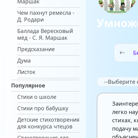
Маршак
Чем пахнут ремесла -
Умноже
Д. Родари
Баллада Вересковый
мёд - С. Я. Маршак
Предсказание
Б
Дума
Листок
--Выберите 
Популярное
Стихи о школе
Заинтере
Стихи про бабушку
легко на
Детские стихотворения
стихах, 
для конкурса чтецов
подачу м
объяснен
Стихотворения для