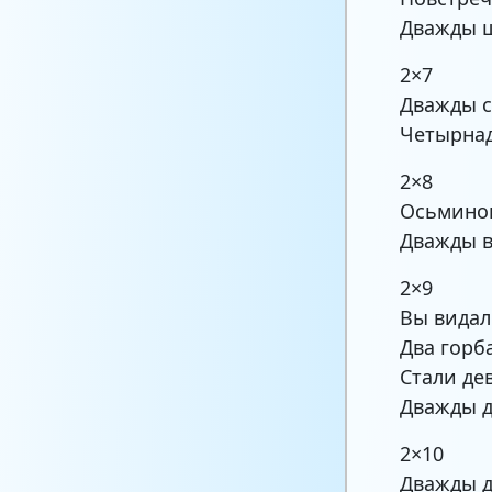
Дважды ш
2×7
Дважды 
Четырнад
2×8
Осьминог
Дважды в
2×9
Вы видал
Два горб
Стали де
Дважды д
2×10
Дважды д