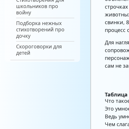
школьников про
строчках
войну
животных
свинки, 
Подборка нежных
стихотворений про
процесс 
дочку
Для нагл
Скороговорки для
сопровож
детей
персонаж
сам не з
Таблица 
Что тако
Это умно
Ведь умн
Чем слаг