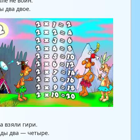
оле не воин.
 два двое.
а взяли гири.
жды два — четыре.