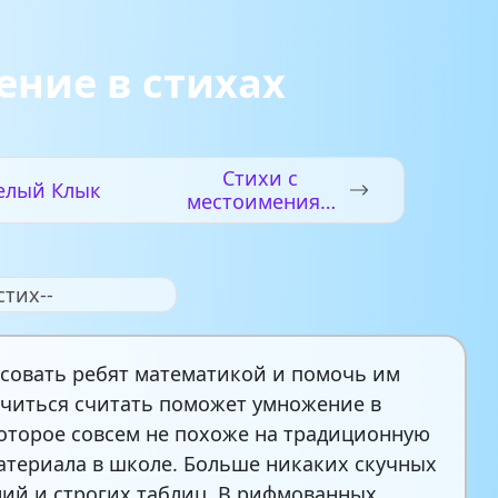
ние в стихах
Стихи с
елый Клык
местоимениям
и
стих--
совать ребят математикой и помочь им
учиться считать поможет умножение в
которое совсем не похоже на традиционную
атериала в школе. Больше никаких скучных
ий и строгих таблиц. В рифмованных