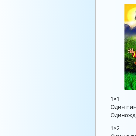
1×1
Один пин
Одиножд
1×2