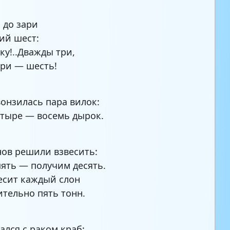
х до зари
ий шест:
ку!..Дважды три,
ри — шесть!
вонзилась пара вилок:
етыре — восемь дырок.
нов решили взвесить:
ять — получим десять.
весит каждый слон
тельно пять тонн.
ался с раком краб: