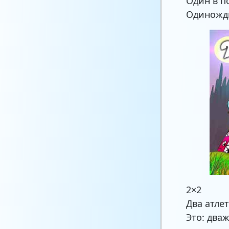
Один в п
Одиножды
2×2
Два атлет
Это: два