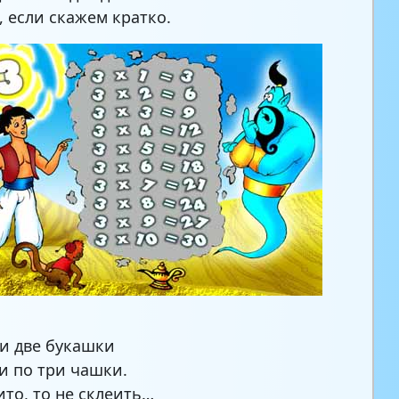
, если скажем кратко.
и две букашки
и по три чашки.
ито, то не склеить…