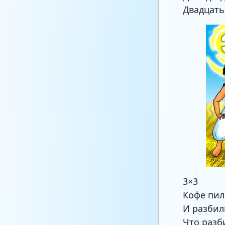
Двадцать
3×3
Кофе пил
И разбил
Что разб