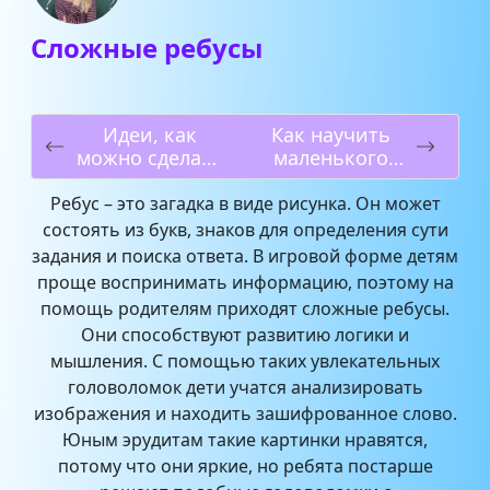
Сложные ребусы
Идеи, как
Как научить
можно сделать
маленького
книжку-
ребенка
малышку
жевать
Ребус – это загадка в виде рисунка. Он может
своими руками
твердую пищу?
состоять из букв, знаков для определения сути
задания и поиска ответа. В игровой форме детям
проще воспринимать информацию, поэтому на
помощь родителям приходят сложные ребусы.
Они способствуют развитию логики и
мышления. С помощью таких увлекательных
головоломок дети учатся анализировать
изображения и находить зашифрованное слово.
Юным эрудитам такие картинки нравятся,
потому что они яркие, но ребята постарше