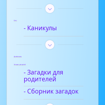
Блог
- Каникулы
Диафильмы
Загадки для детей
- Загадки для
родителей
- Сборник загадок