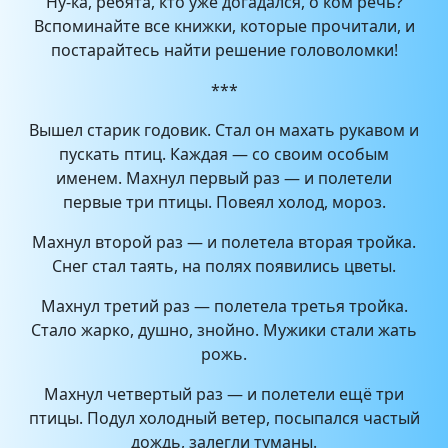
Ну-ка, ребята, кто уже догадался, о ком речь?
Вспоминайте все книжки, которые прочитали, и
постарайтесь найти решение головоломки!
***
Вышел старик годовик. Стал он махать рукавом и
пускать птиц. Каждая — со своим особым
именем. Махнул первый раз — и полетели
первые три птицы. Повеял холод, мороз.
Махнул второй раз — и полетела вторая тройка.
Снег стал таять, на полях появились цветы.
Махнул третий раз — полетела третья тройка.
Стало жарко, душно, знойно. Мужики стали жать
рожь.
Махнул четвертый раз — и полетели ещё три
птицы. Подул холодный ветер, посыпался частый
дождь, залегли туманы.