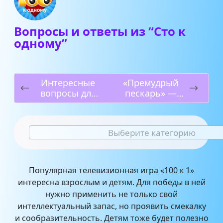
Вопросы и ответы из “Сто к
одному”
Интересные
«Премудрый
вопросы для
пескарь» —
детей с
краткое
ответами
содержание
сказки М.
Выберите категорию
Салтыкова-
Щедрина
Популярная телевизионная игра «100 к 1»
интересна взрослым и детям. Для победы в ней
нужно применить не только свой
интеллектуальный запас, но проявить смекалку
и сообразительность. Детям тоже будет полезно