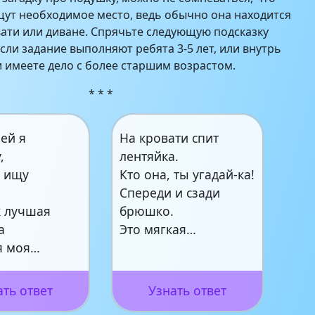
ут необходимое место, ведь обычно она находится
овати или диване. Спрячьте следующую подсказку
сли задание выполняют ребята 3-5 лет, или внутрь
и имеете дело с более старшим возрастом.
* * *
ей я
На кровати спит
,
лентяйка.
 ищу
Кто она, ты угадай-ка!
,
Спереди и сзади
 лучшая
брюшко.
а
Это мягкая…
я моя…
ать ответ
Узнать ответ