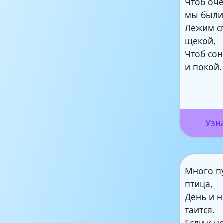
Чтоб оч
мы были
Лежим с
щекой,
Чтоб со
и покой.
Узн
Много пу
птица,
День и 
таится.
Если к н