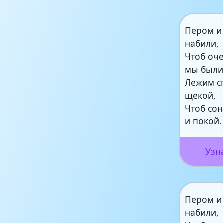
Пером и
набили,
Чтоб оч
мы были
Лежим с
щекой,
Чтоб со
и покой.
Узн
Пером и
набили,