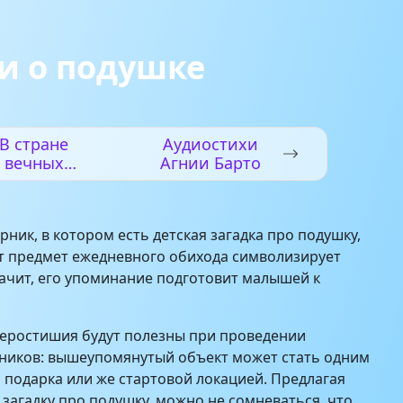
и о подушке
В стране
Аудиостихи
вечных
Агнии Барто
каникул
рник, в котором есть детская загадка про подушку,
тот предмет ежедневного обихода символизирует
значит, его упоминание подготовит малышей к
веростишия будут полезны при проведении
ников: вышеупомянутый объект может стать одним
а подарка или же стартовой локацией. Предлагая
 загадку про подушку, можно не сомневаться, что