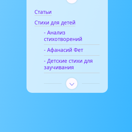
Статьи
Стихи для детей
- Анализ
стихотворений
- Афанасий Фет
- Детские стихи для
заучивания