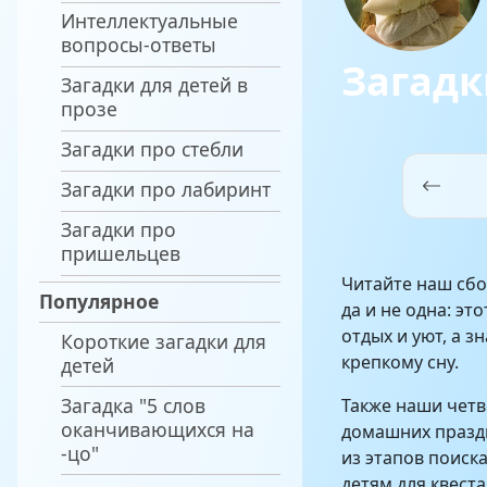
Интеллектуальные
вопросы-ответы
Загадк
Загадки для детей в
прозе
Загадки про стебли
Загадки про лабиринт
Загадки про
пришельцев
Читайте наш сбо
Популярное
да и не одна: э
отдых и уют, а 
Короткие загадки для
крепкому сну.
детей
Загадка "5 слов
Также наши чет
оканчивающихся на
домашних празд
-цо"
из этапов поиск
детям для квеста