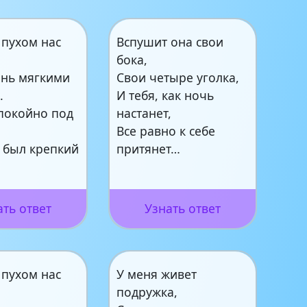
 пухом нас
Вспушит она свои
бока,
ень мягкими
Свои четыре уголка,
.
И тебя, как ночь
покойно под
настанет,
Все равно к себе
н был крепкий
притянет…
ать ответ
Узнать ответ
 пухом нас
У меня живет
подружка,