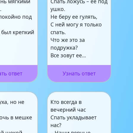
ень мягкими
Спать ложусь – ее под
.
ушко.
покойно под
Не беру ее гулять,
С ней могу я только
н был крепкий
спать.
Что же это за
подружка?
Все зовут ее…
ать ответ
Узнать ответ
ха, но не
Кто всегда в
вечерний час
ночь в мешке
Спать укладывает
нас?
ей щекой
– Наши верные