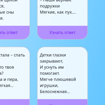
ся,
подружки
ные сны
Мягкие, как пух,…
я.
ать ответ
Узнать ответ
тала – спать
Детки глазки
закрывают,
то твоя
И уснуть им
а?
помогает.
ха и пера,
Мягче плюшевой
ягкая…
игрушки,
Белоснежная…