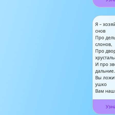
Я – хозя
снов
Про дел
слонов,
Про дво
хрустал
И про з
дальние
Вы ложит
ушко
Вам наш
Узн