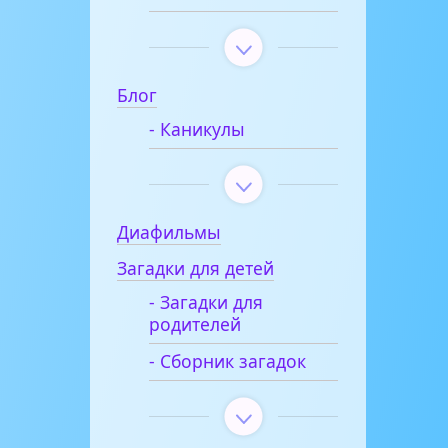
Блог
- Каникулы
Диафильмы
Загадки для детей
- Загадки для
родителей
- Сборник загадок