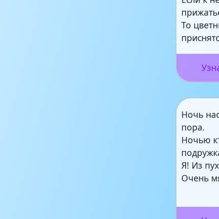
прижать
То цвет
приснятс
Узн
Ночь нас
пора.
Ночью к
подружк
Я! Из пу
Очень м