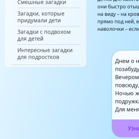
Смешные загадки
они быстро отыщ
Загадки, которые
на виду – на кр
придумали дети
прямо под ней, е
наволочки – есл
Загадки с подвохом
для детей
Интересные загадки
для подростков
Днем о н
позабуду
Вечером
повсюду
Ночью ж
подружк
Для мен
Узн