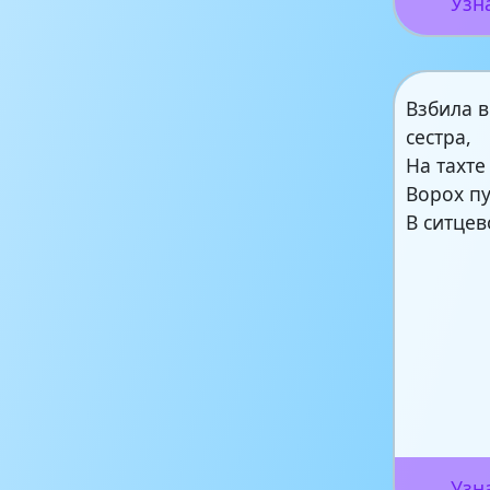
Узн
Взбила 
сестра,
На тахте
Ворох пу
В ситце
Узн