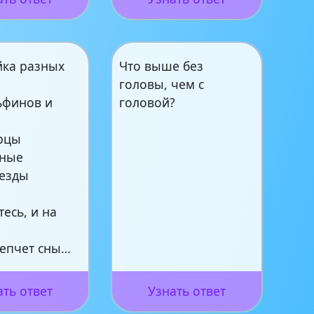
йка разных
Что выше без
головы, чем с
ьфинов и
головой?
рцы
ьные
везды
.
есь, и на
епчет сны…
ать ответ
Узнать ответ