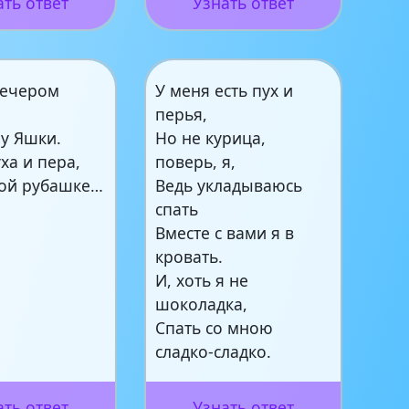
ать ответ
Узнать ответ
вечером
У меня есть пух и
перья,
 у Яшки.
Но не курица,
ха и пера,
поверь, я,
вой рубашке…
Ведь укладываюсь
спать
Вместе с вами я в
кровать.
И, хоть я не
шоколадка,
Спать со мною
сладко-сладко.
ать ответ
Узнать ответ