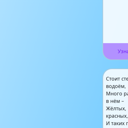
Узн
Стоит с
водоём,
Много р
в нём –
Жёлтых,
красных
И таких 