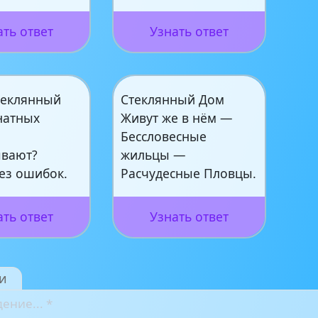
ать ответ
Узнать ответ
теклянный
Стеклянный Дом
натных
Живут же в нём —
Бессловесные
ывают?
жильцы —
ез ошибок.
Расчудесные Пловцы.
ать ответ
Узнать ответ
и