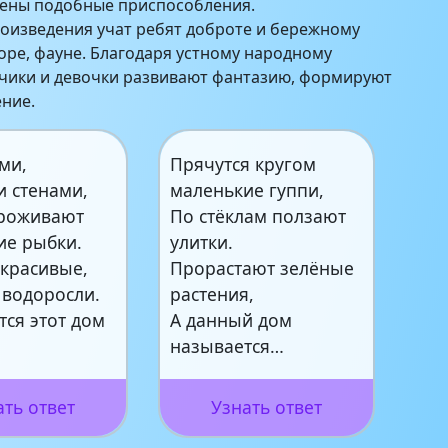
ены подобные приспособления.
оизведения учат ребят доброте и бережному
ре, фауне. Благодаря устному народному
ьчики и девочки развивают фантазию, формируют
ние.
ми,
Прячутся кругом
и стенами,
маленькие гуппи,
проживают
По стёклам ползают
ие рыбки.
улитки.
 красивые,
Прорастают зелёные
 водоросли.
растения,
тся этот дом
А данный дом
называется…
ать ответ
Узнать ответ