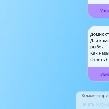
Узн
Домик с
Для ком
рыбок
Как наз
Ответь б
Узн
Комментари