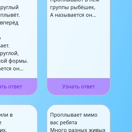
круглый
группы рыбёшек,
 плывёт.
А называется он…
 вперёд
о
ает.
руглой,
ной формы.
ается он…
ать ответ
Узнать ответ
или в
Проплывает мимо
е
вас ребята
их,
Много разных живых