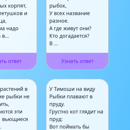
ых корпят,
рыбок,
петушков и
У всех название
ца,
разное.
ма надо
А где живут они?
ь в…
Кто догадается?
В …
ать ответ
Узнать ответ
 растений в
У Тимоши на виду
ме рыбки не
Рыбки плавают в
ить,
пруду.
аются эти
Грустно кот глядит на
, вьющиеся
пруд:
…
Вот поймать бы