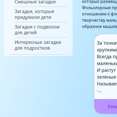
Смешные загадки
которых размещ
Фольклорные пр
Загадки, которые
отношению к фло
придумали дети
творчеству мал
Загадки с подвохом
образное мышле
для детей
Интересные загадки
За тонки
для подростков
хрупким
Всегда 
маленьк
И растут
зелёные
Называе
-…
Узн