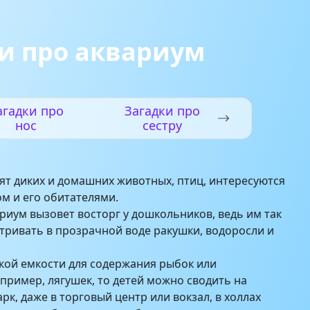
и про аквариум
агадки про
Загадки про
нос
сестру
т диких и домашних животных, птиц, интересуются
м и его обитателями.
ариум вызовет восторг у дошкольников, ведь им так
тривать в прозрачной воде ракушки, водоросли и
акой емкости для содержания рыбок или
пример, лягушек, то детей можно сводить на
арк, даже в торговый центр или вокзал, в холлах