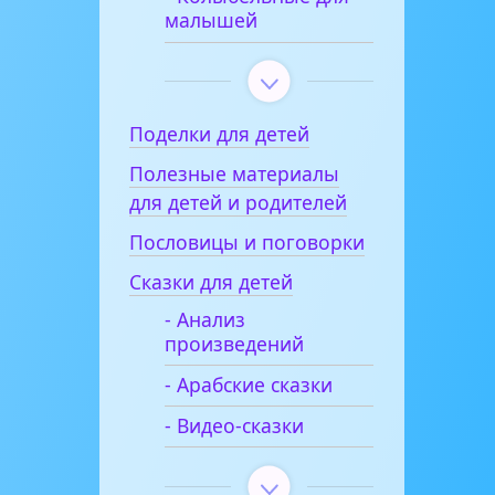
малышей
Поделки для детей
Полезные материалы
для детей и родителей
Пословицы и поговорки
Сказки для детей
- Анализ
произведений
- Арабские сказки
- Видео-сказки