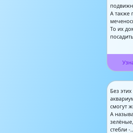
подвижн
А также 
меченос
То их до
посадит
Узн
Без этих
аквариу
смогут ж
А назыв
зелёные
стебли -