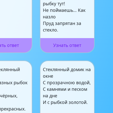
рыбку тут!
Не поймаешь… Как
назло
Пруд запрятан за
стекло.
ать ответ
Узнать ответ
теклянный
Стеклянный домик на
окне
азных рыбок
С прозрачною водой,
С камнями и песком
 чёрных,
на дне
,
И с рыбкой золотой.
прекрасных.