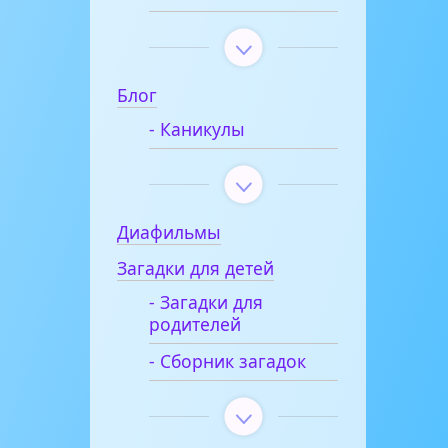
Блог
- Каникулы
Диафильмы
Загадки для детей
- Загадки для
родителей
- Сборник загадок