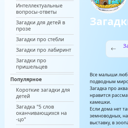
Интеллектуальные
вопросы-ответы
Загадк
Загадки для детей в
прозе
Загадки про стебли
З
Загадки про лабиринт
Загадки про
пришельцев
Все малыши любя
Популярное
подводным миро
Загадка про акв
Короткие загадки для
нравится рассма
детей
камешки.
Загадка "5 слов
Если дома нет т
оканчивающихся на
земноводных, на
-цо"
выставку, в зооп