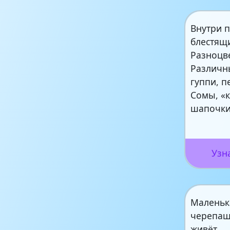
Внутри 
блестящ
Разноцв
Различн
гуппи, п
Сомы, «
шапочки
Узн
Маленьк
черепаш
живёт.