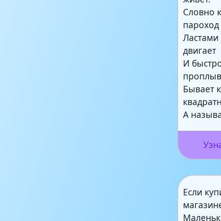
Словно 
пароход
Ластами
двигает
И быстр
проплыв
Бывает к
квадрат
А назыв
Узн
Если куп
магазин
Маленьк