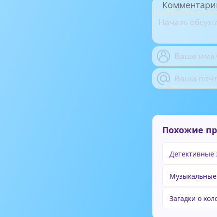
Комментари
Похожие п
Детективные 
Музыкальные
Загадки о хо