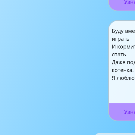
Узн
Буду вме
играть
И кормит
спать.
Даже по
котенка.
Я люблю
Узн