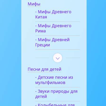
Мифы
- Мифы Древнего
Китая
- Мифы Древнего
Рима
- Мифы Древней
Греции
Песни для детей
- Детские песни из
мультфильмов
- Звуки природы для
детей
- Колыбельные для