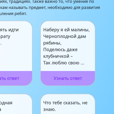
иях, традициях. Также важно то, что умение по
кам называть предмет, необходимо для развития
ления ребят.
ять идти
Наберу я ей малины,
Брату
Черноплодной дам
…
рябины,
Поделюсь даже
клубничкой –
Так люблю свою …
ать ответ
Узнать ответ
одная
Что тебе сказать, не
а
знаю.