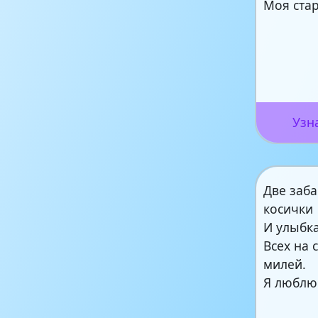
Моя ста
Узн
Две заб
косички
И улыбка
Всех на 
милей.
Я люблю