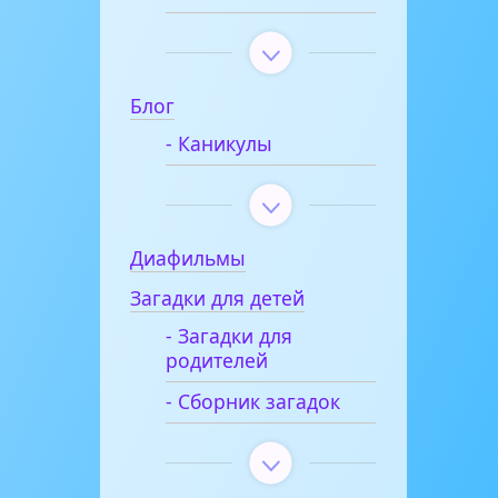
Блог
- Каникулы
Диафильмы
Загадки для детей
- Загадки для
родителей
- Сборник загадок