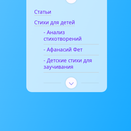
Статьи
Стихи для детей
- Анализ
стихотворений
- Афанасий Фет
- Детские стихи для
заучивания