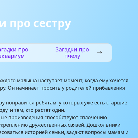
и про сестру
агадки про
Загадки про
аквариум
пчелу
аждого малыша наступает момент, когда ему хочется
тру. Он начинает просить у родителей прибавления
тру понравится ребятам, у которых уже есть старшие
ду, и тем, кто растет один.
ные произведения способствуют сплочению
укреплению дружественных связей. Дошкольники
соваться историей семьи, задают вопросы мамам и