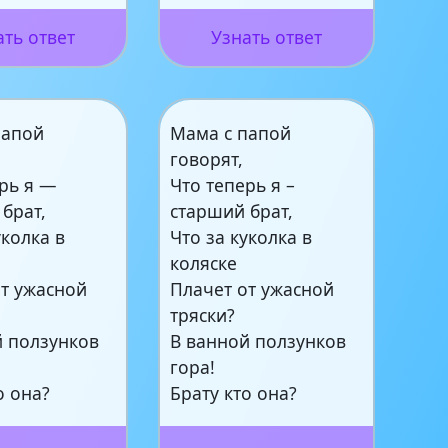
ать ответ
Узнать ответ
папой
Мама с папой
говорят,
рь я —
Что теперь я –
брат,
старший брат,
уколка в
Что за куколка в
коляске
от ужасной
Плачет от ужасной
тряски?
й ползунков
В ванной ползунков
гора!
о она?
Брату кто она?