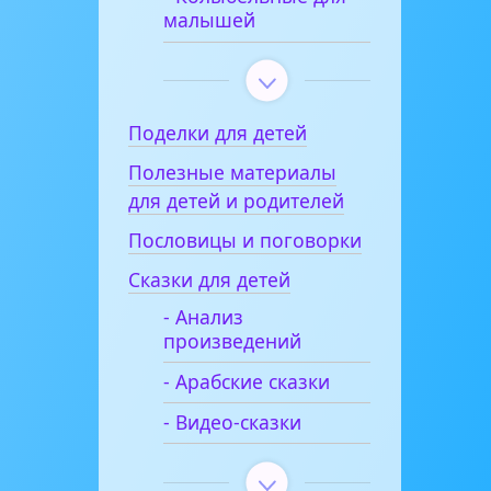
малышей
Поделки для детей
Полезные материалы
для детей и родителей
Пословицы и поговорки
Сказки для детей
- Анализ
произведений
- Арабские сказки
- Видео-сказки