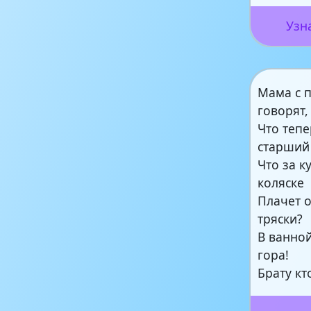
Узн
Мама с 
говорят,
Что тепе
старший 
Что за к
коляске
Плачет 
тряски?
В ванно
гора!
Брату кт