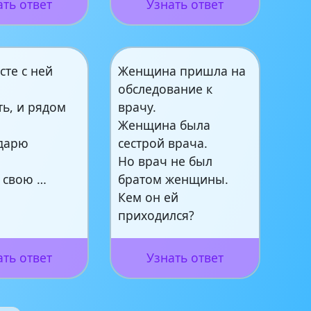
ать ответ
Узнать ответ
сте с ней
Женщина пришла на
обследование к
ь, и рядом
врачу.
Женщина была
дарю
сестрой врача.
Но врач не был
 свою …
братом женщины.
Кем он ей
приходился?
ать ответ
Узнать ответ