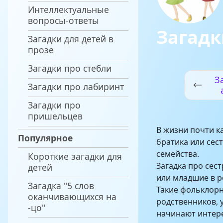
Интеллектуальные
вопросы-ответы
Загадк
Загадки для детей в
прозе
Загадки про стебли
З
Загадки про лабиринт
Загадки про
пришельцев
В жизни почти к
Популярное
братика или сес
семейства.
Короткие загадки для
Загадка про сес
детей
или младшие в ро
Загадка "5 слов
Такие фольклор
оканчивающихся на
родственников, 
-цо"
начинают интере