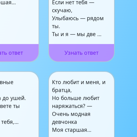
ршая…
Если нет тебя —
скучаю,
Улыбаюсь — рядом
ты.
Ты и я — мы две …
ать ответ
Узнать ответ
авные
Кто любит и меня, и
братца,
 до ушей.
Но больше любит
свете ты
наряжаться? —
Очень модная
 тебя,…
девчонка
Моя старшая…