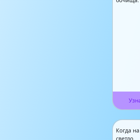
бочища.
Узн
Когда на
светло,