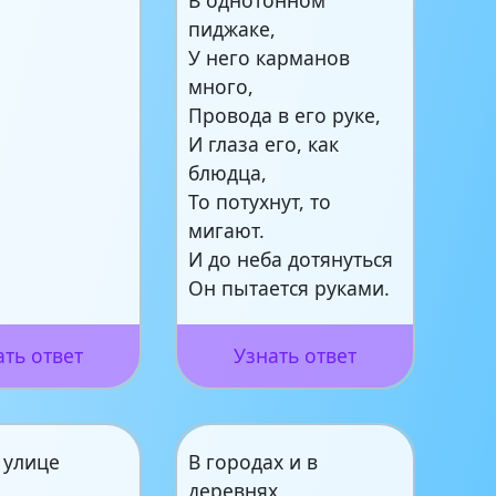
В однотонном
пиджаке,
У него карманов
много,
Провода в его руке,
И глаза его, как
блюдца,
То потухнут, то
мигают.
И до неба дотянуться
Он пытается руками.
ать ответ
Узнать ответ
 улице
В городах и в
деревнях,