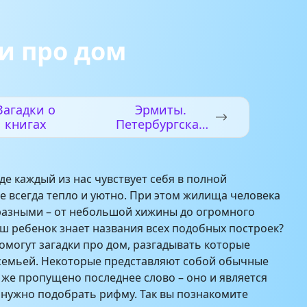
и про дом
Загадки о
Эрмиты.
книгах
Петербургская
сказка
где каждый из нас чувствует себя в полной
де всегда тепло и уютно. При этом жилища человека
разными – от небольшой хижины до огромного
аш ребенок знает названия всех подобных построек?
омогут загадки про дом, разгадывать которые
 семьей. Некоторые представляют собой обычные
х же пропущено последнее слово – оно и является
ь нужно подобрать рифму. Так вы познакомите