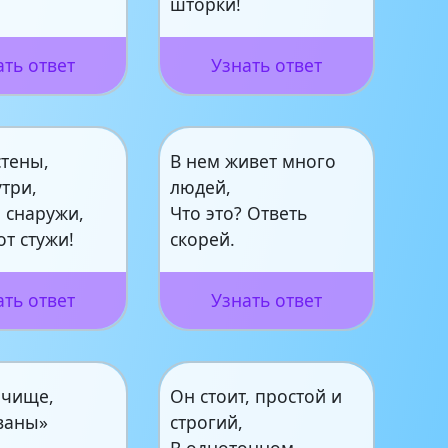
шторки!
ать ответ
Узнать ответ
стены,
В нем живет много
три,
людей,
 снаружи,
Что это? Ответь
от стужи!
скорей.
ать ответ
Узнать ответ
ычище,
Он стоит, простой и
ваны»
строгий,