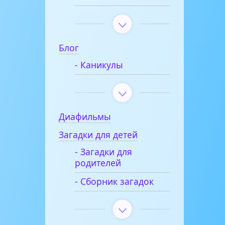
Блог
- Каникулы
Диафильмы
Загадки для детей
- Загадки для
родителей
- Сборник загадок