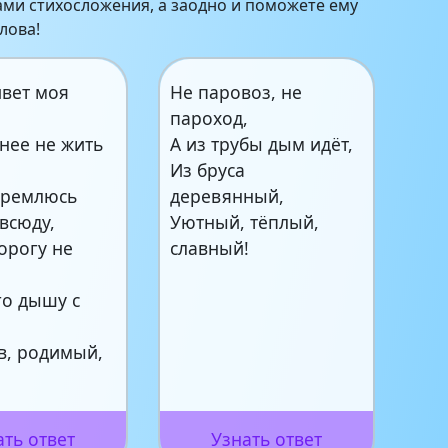
ми стихосложения, а заодно и поможете ему
лова!
ивет моя
Не паровоз, не
пароход,
нее не жить
А из трубы дым идёт,
Из бруса
стремлюсь
деревянный,
 всюду,
Уютный, тёплый,
орогу не
славный!
го дышу с
в, родимый,
ать ответ
Узнать ответ