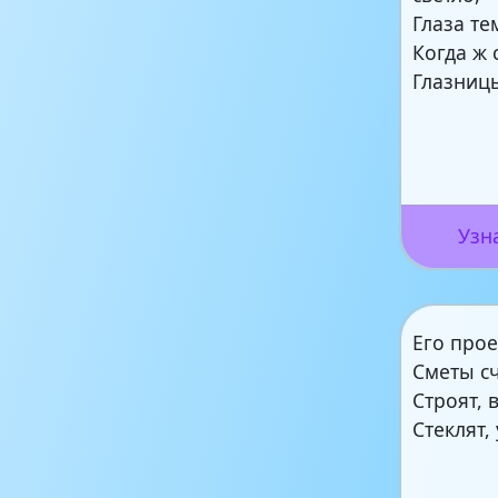
Глаза те
Когда ж 
Глазницы
Узн
Его прое
Сметы с
Строят, 
Стеклят,