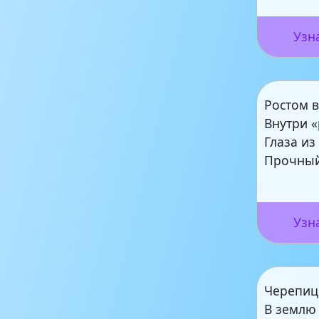
Узн
Ростом в
Внутри «
Глаза из
Прочный
Узн
Черепиц
В землю