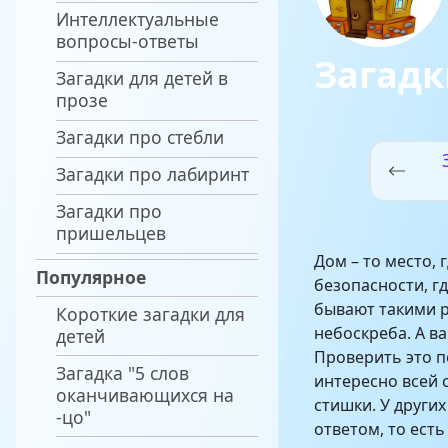
Интеллектуальные
вопросы-ответы
Загадк
Загадки для детей в
прозе
Загадки про стебли
Загадки про лабиринт
Загадки про
пришельцев
Дом – то место, 
Популярное
безопасности, г
бывают такими 
Короткие загадки для
небоскреба. А в
детей
Проверить это п
Загадка "5 слов
интересно всей
оканчивающихся на
стишки. У други
-цо"
ответом, то ест