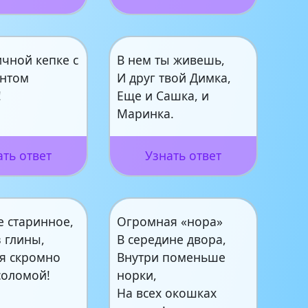
чной кепке с
В нем ты живешь,
нтом
И друг твой Димка,
!
Еще и Сашка, и
Маринка.
ать ответ
Узнать ответ
е старинное,
Огромная «нора»
 глины,
В середине двора,
я скромно
Внутри поменьше
соломой!
норки,
На всех окошках