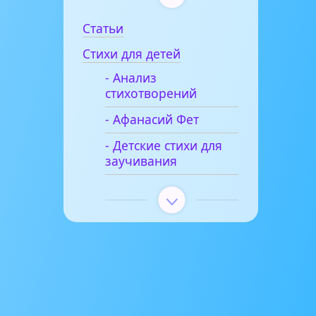
Статьи
Стихи для детей
- Анализ
стихотворений
- Афанасий Фет
- Детские стихи для
заучивания