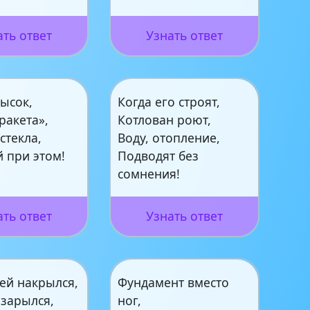
ать ответ
Узнать ответ
ысок,
Когда его строят,
ракета»,
Котлован роют,
 стекла,
Воду, отопление,
 при этом!
Подводят без
сомнения!
ать ответ
Узнать ответ
ей накрылся,
Фундамент вместо
 зарылся,
ног,