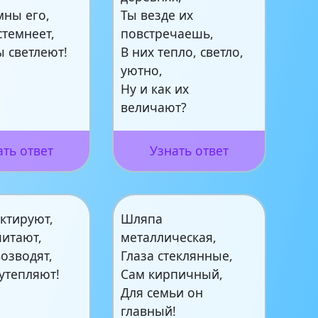
мны его,
Ты везде их
стемнеет,
повстречаешь,
 светлеют!
В них тепло, светло,
уютно,
Ну и как их
величают?
ать ответ
Узнать ответ
ктируют,
Шляпа
читают,
металлическая,
возводят,
Глаза стеклянные,
 утепляют!
Сам кирпичный,
Для семьи он
главный!