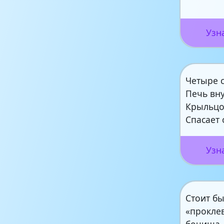
Узн
Четыре 
Печь вну
Крыльцо
Спасает 
Узн
Стоит б
«прокле