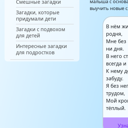
Смешные загадки
малыша с основа
выучить новые с
Загадки, которые
придумали дети
В нём ж
Загадки с подвохом
родня,
для детей
Мне без 
Интересные загадки
ни дня.
для подростков
В него 
всегда и
К нему д
забуду.
Я без не
трудом,
Мой кро
тёплый.
Узн