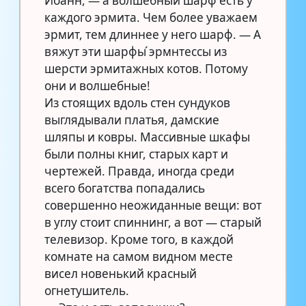
Иоанн, — а волшебный шарф есть у
каждого эрмита. Чем более уважаем
эрмит, тем длиннее у него шарф. — А
вяжут эти шарфы ́эрмнтессы из
шерсти эрмитажных котов. Потому
они и волшебные!
Из стоящих вдоль стен сундуков
выглядывали платья, дамские
шляпы и ковры. Массивные шкафы
были полны книг, старых карт и
чертежей. Правда, иногда среди
всего богатства попадались
совершенно неожиданные вещи: вот
в углу стоит спиннинг, а вот — старый
телевизор. Кроме того, в каждой
комнате на самом видном месте
висел новенький красный
огнетушитель.