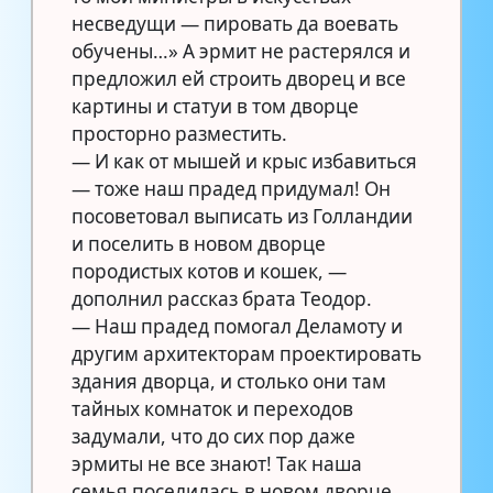
несведущи — пировать да воевать
обучены…» А эрмит не растерялся и
предложил ей строить дворец и все
картины и статуи в том дворце
просторно разместить.
— И как от мышей и крыс избавиться
— тоже наш прадед придумал! Он
посоветовал выписать из Голландии
и поселить в новом дворце
породистых котов и кошек, —
дополнил рассказ брата Теодор.
— Наш прадед помогал Деламоту и
другим архитекторам проектировать
здания дворца, и столько они там
тайных комнаток и переходов
задумали, что до сих пор даже
эрмиты не все знают! Так наша
семья поселилась в новом дворце,