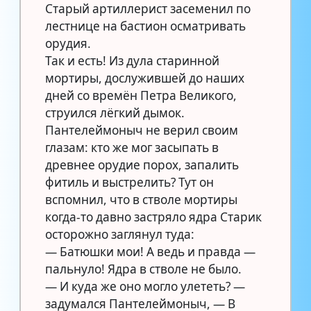
Старый артиллерист засеменил по
лестнице на бастион осматривать
орудия.
Так и есть! Из дула старинной
мортиры, дослужившей до наших
дней со времён Петра Великого,
струился лёгкий дымок.
Пантелеймоныч не верил своим
глазам: кто же мог засыпать в
древнее орудие порох, запалить
фитиль и выстрелить? Тут он
вспомнил, что в стволе мортиры
когда-то давно застряло ядра Старик
осторожно заглянул туда:
— Батюшки мои! А ведь и правда —
пальнуло! Ядра в стволе не было.
— И куда же оно могло улететь? —
задумался Пантелеймоныч, — В