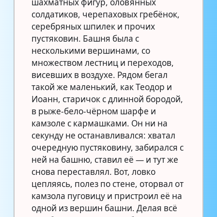
шахматных фигур, оловянных
солдатиков, черепаховых гребёнок,
серебряных шпилек и прочих
пустяковин. Башня была с
несколькими вершинами, со
множеством лестниц и переходов,
висевших в воздухе. Рядом бегал
такой же маленький, как Теодор и
Иоанн, старичок с длинной бородой,
в рыже-бело-чёрном шарфе и
камзоле с кармашками. Он ни на
секунду не останавливался: хватал
очередную пустяковину, забирался с
ней на башню, ставил её — и тут же
снова переставлял. Вот, ловко
цепляясь, полез по стене, оторвал от
камзола пуговицу и пристроил её на
одной из вершин башни. Делая всё