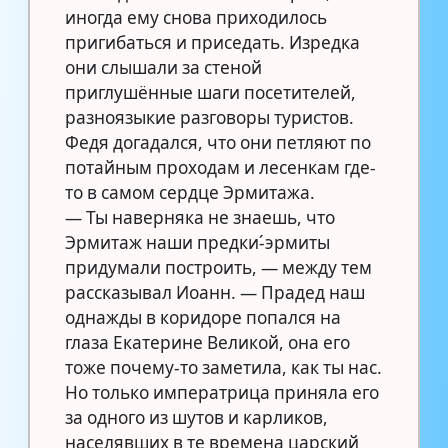
иногда ему снова приходилось
пригибаться и приседать. Изредка
они слышали за стеной
приглушённые шаги посетителей,
разноязыкие разговоры туристов.
Федя догадался, что они петляют по
потайным проходам и лесенкам где-
то в самом сердце Эрмитажа.
— Ты наверняка не знаешь, что
Эрмитаж наши предки-́эрмиты
придумали построить, — между тем
рассказывал Иоанн. — Прадед наш
однажды в коридоре попался на
глаза Екатерине Великой, она его
тоже почему-то заметила, как ты нас.
Но только императрица приняла его
за одного из шутов и карликов,
населявших в те времена царский