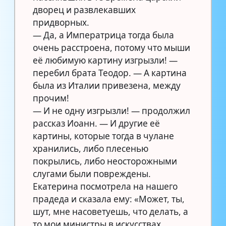
дворец и развлекавших
придворных.
— Да, а Императрица тогда была
очень расстроена, потому что мыши
её любимую картину изгрызли! —
перебил брата Теодор. — А картина
была из Италии привезена, между
прочим!
— И не одну изгрызли! — продолжил
рассказ Иоанн. — И другие её
картины, которые тогда в чулане
хранились, либо плесенью
покрылись, либо неосторожными
слугами были повреждены.
Екатерина посмотрела на нашего
прадеда и сказала ему: «Может, ты,
шут, мне насоветуешь, что делать, а
то мои министры в искусствах