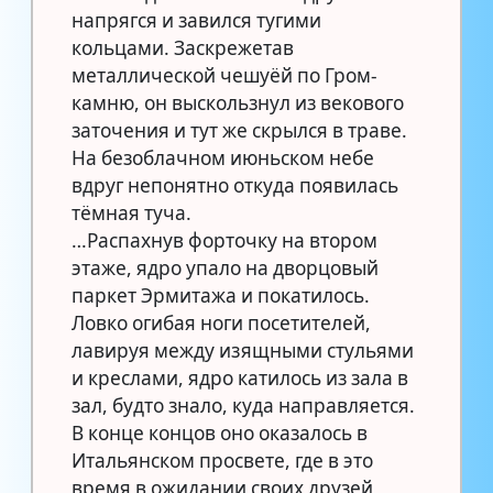
напрягся и завился тугими
кольцами. Заскрежетав
металлической чешуёй по Гром-
камню, он выскользнул из векового
заточения и тут же скрылся в траве.
На безоблачном июньском небе
вдруг непонятно откуда появилась
тёмная туча.
…Распахнув форточку на втором
этаже, ядро упало на дворцовый
паркет Эрмитажа и покатилось.
Ловко огибая ноги посетителей,
лавируя между изящными стульями
и креслами, ядро катилось из зала в
зал, будто знало, куда направляется.
В конце концов оно оказалось в
Итальянском просвете, где в это
время в ожидании своих друзей