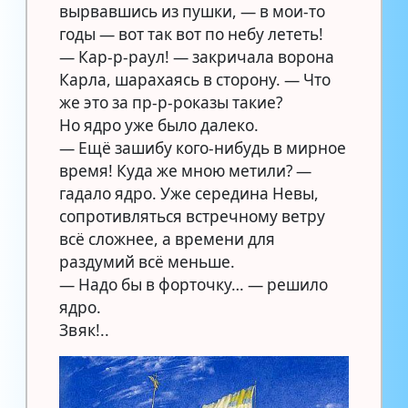
вырвавшись из пушки, — в мои-то
годы — вот так вот по небу лететь!
— Кар-р-раул! — закричала ворона
Карла, шарахаясь в сторону. — Что
же это за пр-р-роказы такие?
Но ядро уже было далеко.
— Ещё зашибу кого-нибудь в мирное
время! Куда же мною метили? —
гадало ядро. Уже середина Невы,
сопротивляться встречному ветру
всё сложнее, а времени для
раздумий всё меньше.
— Надо бы в форточку… — решило
ядро.
Звяк!..