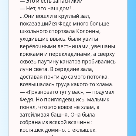
— Это и есть запасники?
— Нет, это наш дом!..
…Они вошли в круглый зал,
показавшийся Феде много больше
школьного спортзала Колонны,
уходившие ввысь, были увиты
верёвочными лестницами, увешаны
крюками и перекладинами, а сверху
сквозь паутину канатов пробивались
лучи света. В середине зала,
доставая почти до самого потолка,
возвышалась груда какого-то хлама.
— «Грязновато тут у вас», — подумал
Федя. Но приглядевшись, мальчик
понял, что это вовсе не хлам, а
затейливая башня. Она была
собрана из всякой всячины:
костяшек домино, стёклышек,