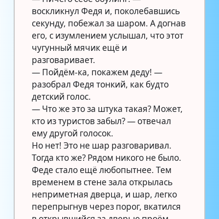
воскликнул Федя и, поколебавшись
секунду, побежал за шаром. А догнав
его, с изумлением услышал, что этот
чугунный мячик ещё и
разговаривает.
— Пойдём-ка, покажем деду! —
разобрал Федя тонкий, как будто
детский голос.
— Что же это за штука такая? Может,
кто из туристов забыл? — отвечал
ему другой голосок.
Но нет! Это не шар разговаривал.
Тогда кто же? Рядом никого не было.
Феде стало ещё любопытнее. Тем
временем в стене зала открылась
неприметная дверца, и шар, легко
перепрыгнув через порог, вкатился
в открывшийся за дверью проём.