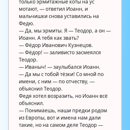
только эрмитажные коты на ус
мотают, — ответил Иоанн, и
мальчишки снова уставились на
Федю.
— Да, мы эрмиты. Я — Теодор, а он —
Иоанн. А тебя как звать?
— Фёдор Иванович Кузнецов.
— Фёдор! — заливисто засмеялся
Теодор.
— Иваныч! — заулыбался Иоанн.
— Да мы с тобой тёзки! Со мной по
имени, с ним — по отчеству, —
объяснил Теодор.
Федя хотел возразить, но Иоанн всё
объяснил.
— Понимаешь, наши предки родом
из Европы, вот и имена нам дали
такие, но на самом деле Теодор —