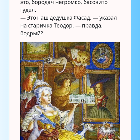
это, бородач негромко, басовито
гудел.
— Это наш дедушка Фасад, — указал
на старичка Теодор, — правда,
бодрый?