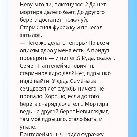
Неву, что ли, плюхнулось? Да нет,
мортира далеко бьёт. До другого
берега достанет, пожалуй.
Старик снял фуражку и почесал
затылок.
— Чего же делать теперь? По всем
описям ядро у меня есть. А придут
проверять — и нет его? Куда, скажут.
Семён Пантелеймонович, ты
старинное ядро дел? Нет, ядрышко
надо найти! У деда Семёна за
семьдесят лет службы ничего не
пропало. Хорошо, если до того
берега снаряд долетел… Мортира
ведь на другой берег Невы глядит,
там моё ядрышко, стало быть, и
упало.
Пантелеймоныч надел фуражку,