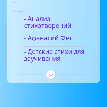
Статьи
Стихи для детей
- Анализ
стихотворений
- Афанасий Фет
- Детские стихи для
заучивания