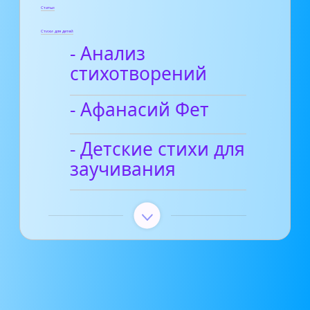
Статьи
Стихи для детей
- Анализ
стихотворений
- Афанасий Фет
- Детские стихи для
заучивания