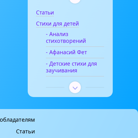
Статьи
Стихи для детей
- Анализ
стихотворений
- Афанасий Фет
- Детские стихи для
заучивания
обладателям
Статьи