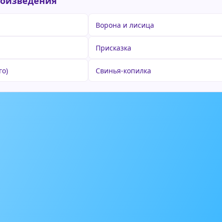
роизведения
и
Ворона и лисица
Присказка
го)
Свинья-копилка