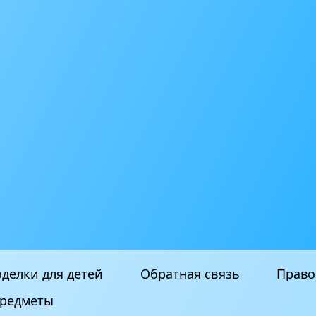
делки для детей
Обратная связь
Право
редметы