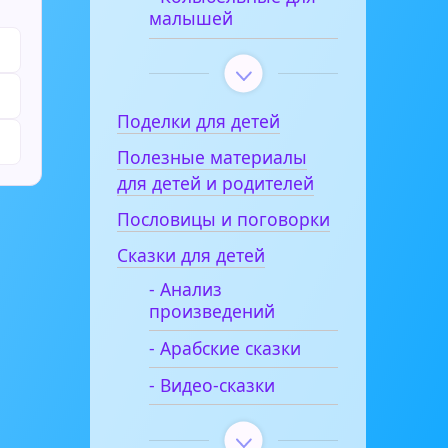
малышей
Поделки для детей
Полезные материалы
для детей и родителей
Пословицы и поговорки
Сказки для детей
- Анализ
произведений
- Арабские сказки
- Видео-сказки