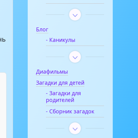
Блог
чь
- Каникулы
Диафильмы
Загадки для детей
- Загадки для
родителей
- Сборник загадок