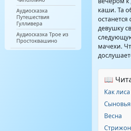
вечером к
каши. Та о
Аудиосказка
Путешествия
останется
Гулливера
девушку св
Аудиосказка Трое из
следующую
Простоквашино
мачехи. Чт
дослушает
📖 Чит
Как лиса
Сыновья
Весна
Стрижон