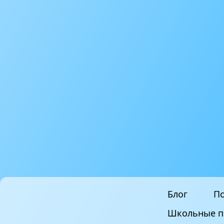
Блог
По
Школьные п