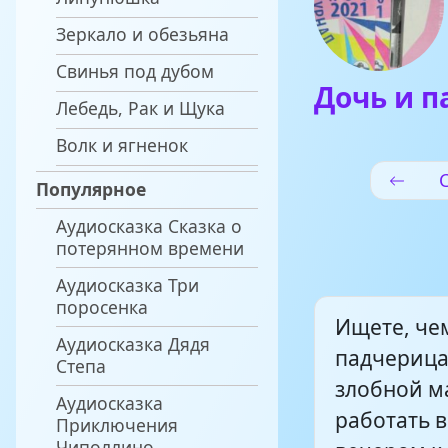
Зеркало и обезьяна
Свинья под дубом
Дочь и 
Лебедь, Рак и Щука
Волк и ягненок
Популярное
Аудиосказка Сказка о
потерянном времени
Аудиосказка Три
поросенка
Ищете, че
Аудиосказка Дядя
падчерица 
Степа
злобной м
Аудиосказка
работать в
Приключения
Чиполлино