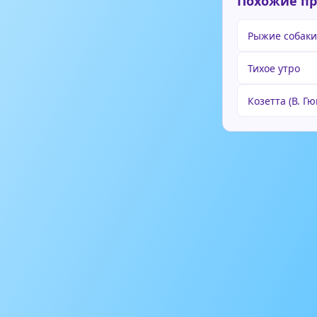
Похожие п
Рыжие собак
Тихое утро
Козетта (В. Гю