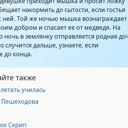
 девушке приходит мышка и просит ложку
бещает накормить до сытости, если гостья
 с ней. Той же ночью мышка вознаграждает
оим добром и спасает ее от медведя. На
 ночь в землянку отправляется родная до
о случится дальше, узнаете, если
е до конца.
айте также
 летать училась
 Пешеходова
ок Скрип