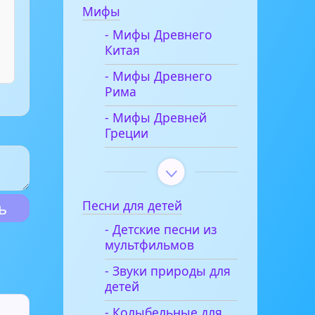
Мифы
- Мифы Древнего
Китая
- Мифы Древнего
Рима
- Мифы Древней
Греции
Песни для детей
- Детские песни из
мультфильмов
- Звуки природы для
детей
- Колыбельные для