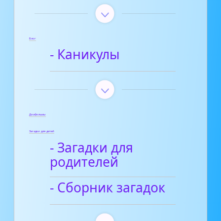
Блог
- Каникулы
Диафильмы
Загадки для детей
- Загадки для
родителей
- Сборник загадок