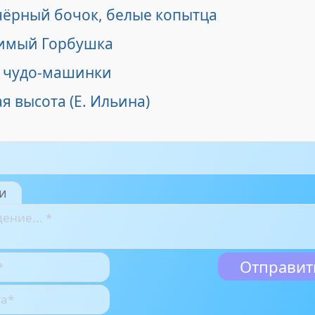
 чёрный бочок, белые копытца
имый Горбушка
 чудо-машинки
я высота (Е. Ильина)
и