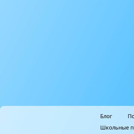
Блог
По
Школьные п