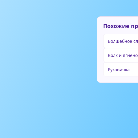
Похожие п
Волшебное сл
Волк и ягнено
Рукавичка