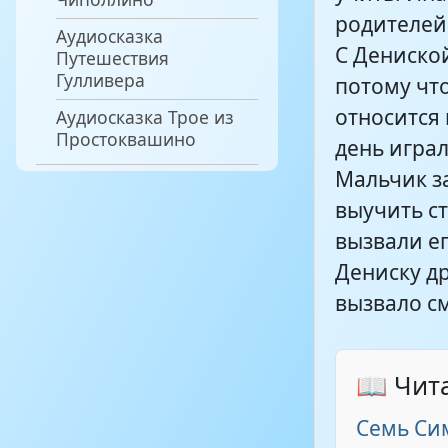
родителей
Аудиосказка
С Дениской
Путешествия
Гулливера
потому чт
относится
Аудиосказка Трое из
Простоквашино
день играл
Мальчик за
выучить с
вызвали ег
Дениску др
вызвало с
📖 Чит
Семь Си