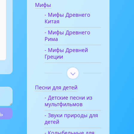
Мифы
- Мифы Древнего
Китая
- Мифы Древнего
Рима
- Мифы Древней
Греции
Песни для детей
- Детские песни из
мультфильмов
- Звуки природы для
детей
- Колыбельные для