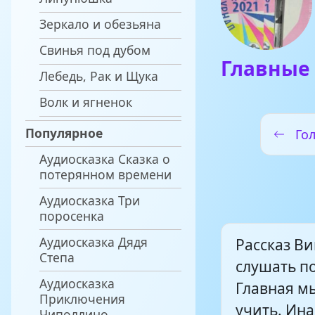
Зеркало и обезьяна
Свинья под дубом
Главные
Лебедь, Рак и Щука
Волк и ягненок
Популярное
Го
Аудиосказка Сказка о
потерянном времени
Аудиосказка Три
поросенка
Аудиосказка Дядя
Рассказ В
Степа
слушать п
Аудиосказка
Главная мы
Приключения
учить. Ина
Чиполлино