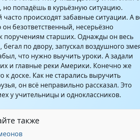
, но попадёшь в курьёзную ситуацию.
 часто происходят забавные ситуации. А в
о он безответственный, несерьёзно
 к поручениям старших. Однажды он весь
, бегал по двору, запускал воздушного зме
был, что нужно выучить уроки. А задали
тих и главные реки Америки. Конечно же
о к доске. Как не старались выручить
узья, он всё неправильно рассказал. Это
мех у учительницы и одноклассников.
айте также
меонов