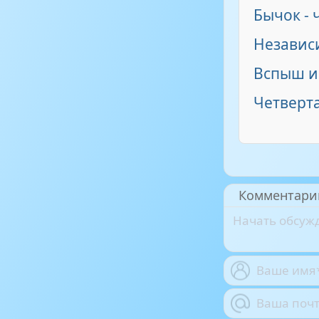
Бычок -
Независ
Вспыш и
Четверта
Комментари