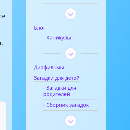
сё
Блог
- Каникулы
я.
Диафильмы
Загадки для детей
- Загадки для
родителей
- Сборник загадок