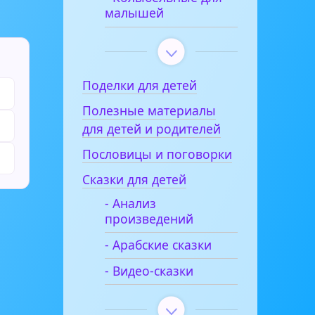
малышей
Поделки для детей
Полезные материалы
для детей и родителей
Пословицы и поговорки
Сказки для детей
- Анализ
произведений
- Арабские сказки
- Видео-сказки