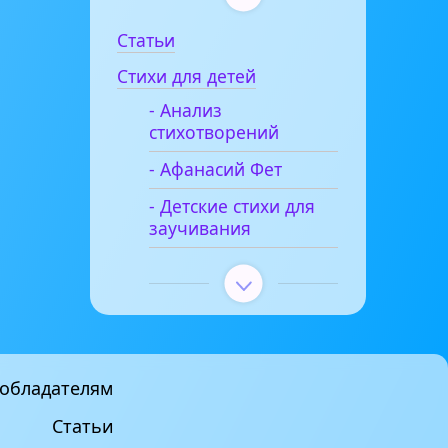
Статьи
Стихи для детей
- Анализ
стихотворений
- Афанасий Фет
- Детские стихи для
заучивания
обладателям
Статьи