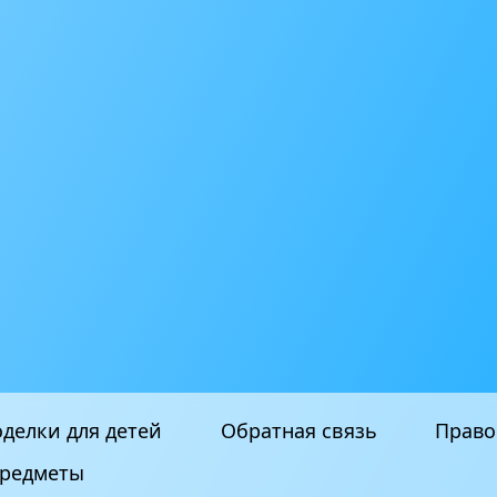
делки для детей
Обратная связь
Право
редметы