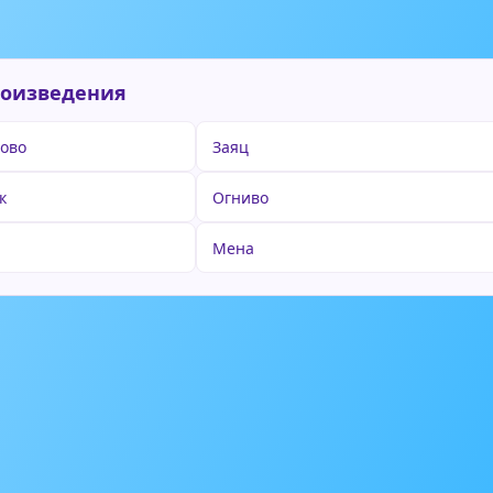
роизведения
ово
Заяц
к
Огниво
Мена