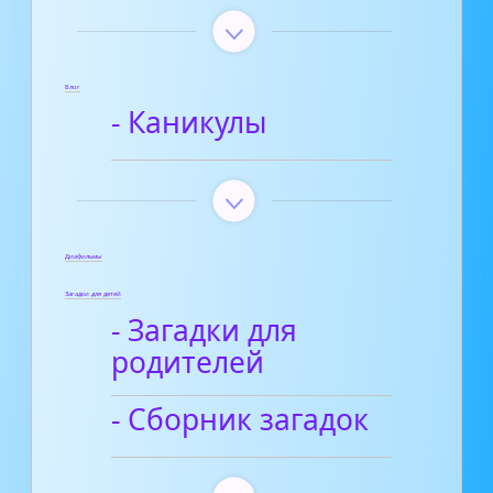
Блог
- Каникулы
Диафильмы
Загадки для детей
- Загадки для
родителей
- Сборник загадок