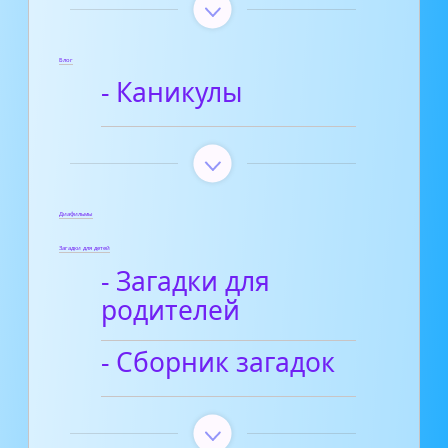
Блог
- Каникулы
Диафильмы
Загадки для детей
- Загадки для
родителей
- Сборник загадок